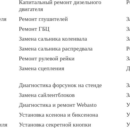
Капитальный ремонт дизельного
Р
двигателя
еля
Ремонт глушителей
З
Ремонт ГБЦ
З
Замена сальника коленвала
З
Замена сальника распредвала
Р
Ремонт рулевой рейки
З
Замена сцепления
Д
Диагностика форсунок на стенде
З
Замена сайлентблоков
З
Диагностика и ремонт Webasto
У
Установка ксенона и биксенона
У
иля
Установка секретной кнопки
У