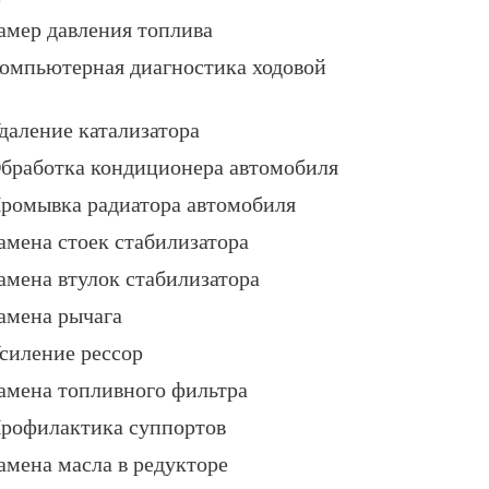
амер давления топлива
омпьютерная диагностика ходовой
даление катализатора
бработка кондиционера автомобиля
ромывка радиатора автомобиля
амена стоек стабилизатора
амена втулок стабилизатора
амена рычага
силение рессор
амена топливного фильтра
рофилактика суппортов
амена масла в редукторе