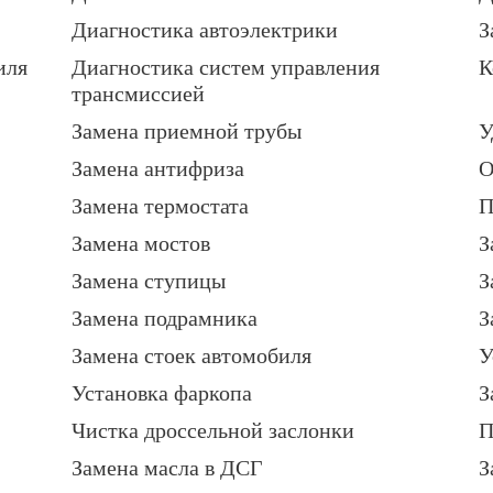
Диагностика автоэлектрики
З
иля
Диагностика систем управления
К
трансмиссией
Замена приемной трубы
У
Замена антифриза
О
Замена термостата
П
Замена мостов
З
Замена ступицы
З
Замена подрамника
З
Замена стоек автомобиля
У
Установка фаркопа
З
Чистка дроссельной заслонки
П
Замена масла в ДСГ
З