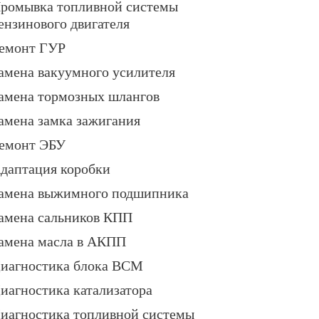
ромывка топливной системы
ензинового двигателя
емонт ГУР
амена вакуумного усилителя
амена тормозных шлангов
амена замка зажигания
емонт ЭБУ
даптация коробки
амена выжимного подшипника
амена сальников КПП
амена масла в АКПП
иагностика блока BCM
иагностика катализатора
иагностика топливной системы