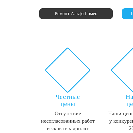
Ремонт Альфа Ромео
П
Честные
Н
цены
ц
Отсутствие
Наши цены
несогласованных работ
у конкуре
и скрытых доплат
2