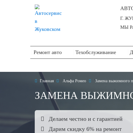
АВТ
Г. Ж
МЫ РА
Ремонт авто
Техобслуживание
Д

Главная

Альфа Ромео

Замена выжимного 
ЗАМЕНА ВЫЖИМНО

Делаем честно и с гарантией

Дарим скидку 6% на ремонт