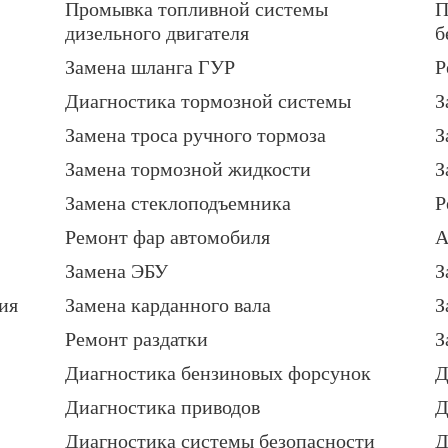
Промывка топливной системы
П
дизельного двигателя
б
Замена шланга ГУР
Р
Диагностика тормозной системы
З
Замена троса ручного тормоза
З
Замена тормозной жидкости
З
Замена стеклоподъемника
Р
Ремонт фар автомобиля
А
Замена ЭБУ
З
ия
Замена карданного вала
З
Ремонт раздатки
З
Диагностика бензиновых форсунок
Д
Диагностика приводов
Д
Диагностика системы безопасности
Д