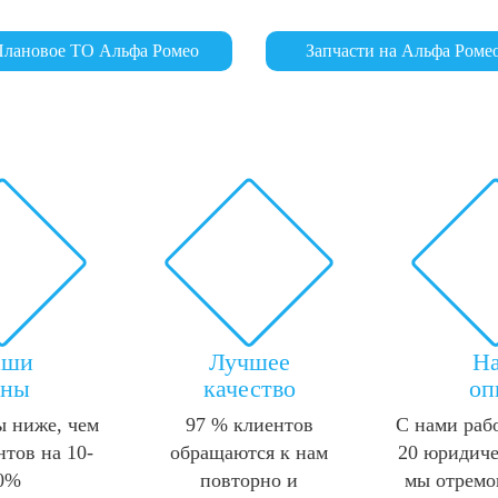
лановое ТО Альфа Ромео
Запчасти на Альфа Роме
аши
Лучшее
Н
ены
качество
оп
 ниже, чем
97 % клиентов
С нами раб
нтов на 10-
обращаются к нам
20 юридиче
0%
повторно и
мы отремо