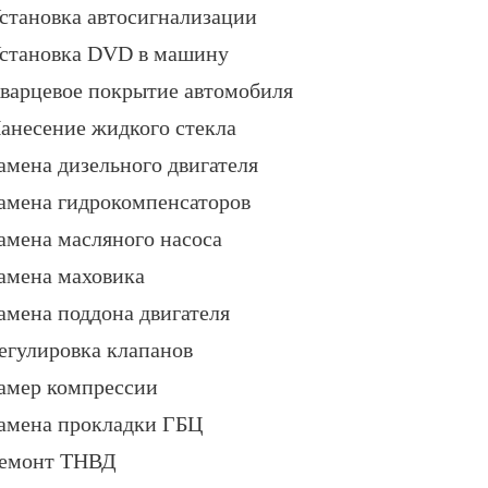
становка автосигнализации
становка DVD в машину
варцевое покрытие автомобиля
анесение жидкого стекла
амена дизельного двигателя
амена гидрокомпенсаторов
амена масляного насоса
амена маховика
амена поддона двигателя
егулировка клапанов
амер компрессии
амена прокладки ГБЦ
емонт ТНВД