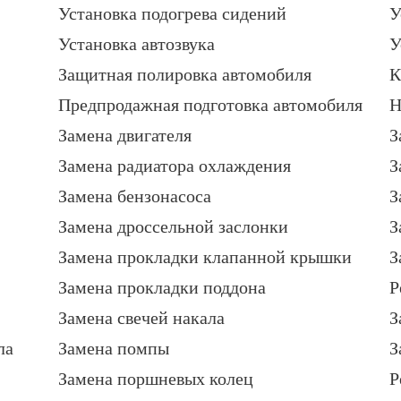
Установка подогрева сидений
У
Установка автозвука
У
Защитная полировка автомобиля
К
Предпродажная подготовка автомобиля
Н
Замена двигателя
З
Замена радиатора охлаждения
З
Замена бензонасоса
З
Замена дроссельной заслонки
З
Замена прокладки клапанной крышки
З
Замена прокладки поддона
Р
Замена свечей накала
З
ла
Замена помпы
З
Замена поршневых колец
Р