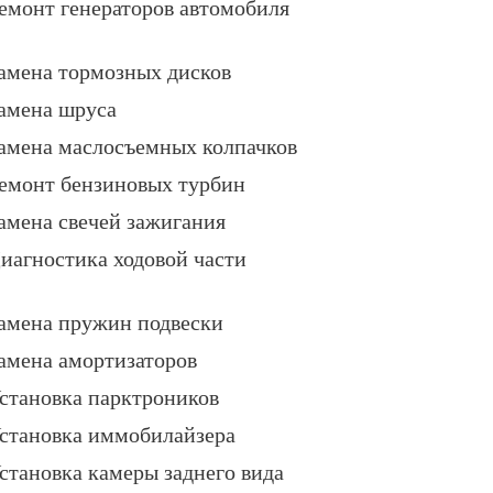
емонт генераторов автомобиля
амена тормозных дисков
амена шруса
амена маслосъемных колпачков
емонт бензиновых турбин
амена свечей зажигания
иагностика ходовой части
амена пружин подвески
амена амортизаторов
становка парктроников
становка иммобилайзера
становка камеры заднего вида