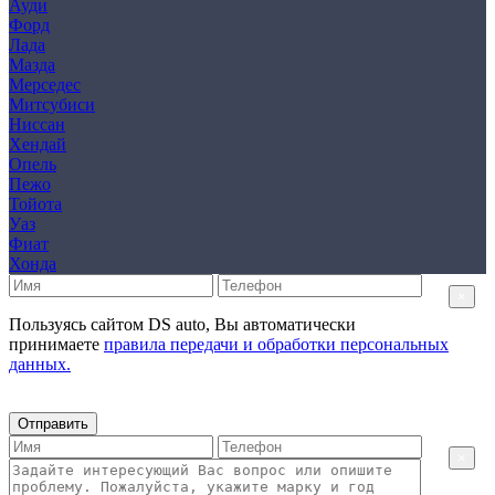
Ауди
Форд
Лада
Мазда
Мерседес
Митсубиси
Ниссан
Хендай
Опель
Пежо
Тойота
Уаз
Фиат
Хонда
×
Пользуясь сайтом DS auto, Вы автоматически
принимаете
правила передачи и обработки персональных
данных.
Отправить
×