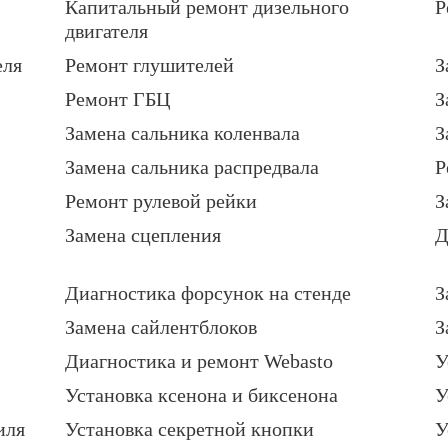
Капитальный ремонт дизельного
Р
двигателя
еля
Ремонт глушителей
З
Ремонт ГБЦ
З
Замена сальника коленвала
З
Замена сальника распредвала
Р
Ремонт рулевой рейки
З
Замена сцепления
Д
Диагностика форсунок на стенде
З
Замена сайлентблоков
З
Диагностика и ремонт Webasto
У
Установка ксенона и биксенона
У
иля
Установка секретной кнопки
У