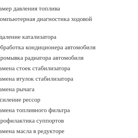
амер давления топлива
омпьютерная диагностика ходовой
даление катализатора
бработка кондиционера автомобиля
ромывка радиатора автомобиля
амена стоек стабилизатора
амена втулок стабилизатора
амена рычага
силение рессор
амена топливного фильтра
рофилактика суппортов
амена масла в редукторе