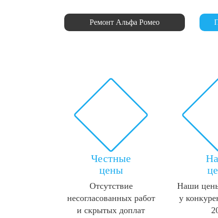
Ремонт Альфа Ромео
П
Честные
Н
цены
ц
Отсутствие
Наши цены
несогласованных работ
у конкуре
и скрытых доплат
2