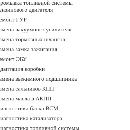
ромывка топливной системы
ензинового двигателя
емонт ГУР
амена вакуумного усилителя
амена тормозных шлангов
амена замка зажигания
емонт ЭБУ
даптация коробки
амена выжимного подшипника
амена сальников КПП
амена масла в АКПП
иагностика блока BCM
иагностика катализатора
иагностика топливной системы