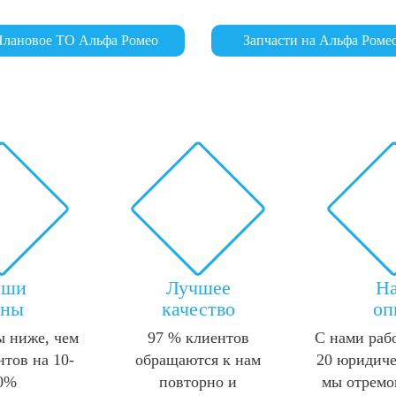
лановое ТО Альфа Ромео
Запчасти на Альфа Роме
аши
Лучшее
Н
ены
качество
оп
 ниже, чем
97 % клиентов
С нами раб
нтов на 10-
обращаются к нам
20 юридиче
0%
повторно и
мы отремо