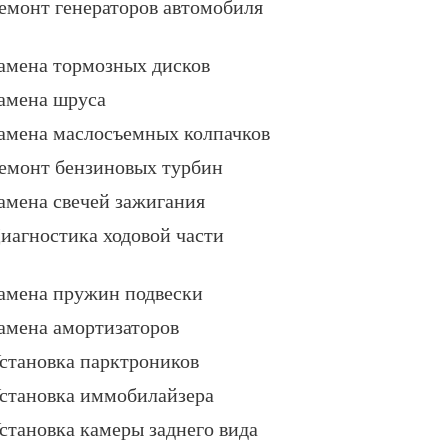
емонт генераторов автомобиля
амена тормозных дисков
амена шруса
амена маслосъемных колпачков
емонт бензиновых турбин
амена свечей зажигания
иагностика ходовой части
амена пружин подвески
амена амортизаторов
становка парктроников
становка иммобилайзера
становка камеры заднего вида