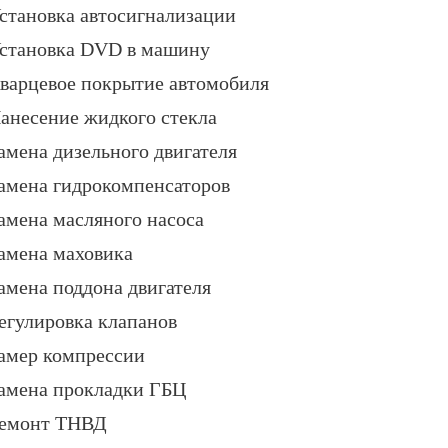
становка автосигнализации
становка DVD в машину
варцевое покрытие автомобиля
анесение жидкого стекла
амена дизельного двигателя
амена гидрокомпенсаторов
амена масляного насоса
амена маховика
амена поддона двигателя
егулировка клапанов
амер компрессии
амена прокладки ГБЦ
емонт ТНВД