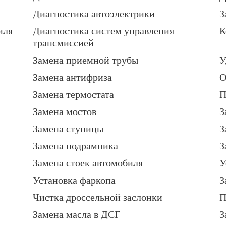
Диагностика автоэлектрики
З
иля
Диагностика систем управления
К
трансмиссией
Замена приемной трубы
У
Замена антифриза
О
Замена термостата
П
Замена мостов
З
Замена ступицы
З
Замена подрамника
З
Замена стоек автомобиля
У
Установка фаркопа
З
Чистка дроссельной заслонки
П
Замена масла в ДСГ
З