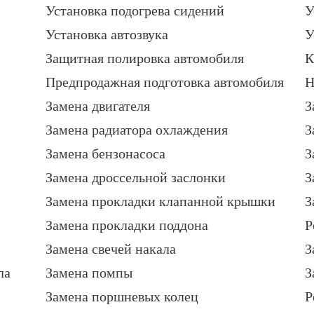
Установка подогрева сидений
У
Установка автозвука
У
Защитная полировка автомобиля
К
Предпродажная подготовка автомобиля
Н
Замена двигателя
З
Замена радиатора охлаждения
З
Замена бензонасоса
З
Замена дроссельной заслонки
З
Замена прокладки клапанной крышки
З
Замена прокладки поддона
Р
Замена свечей накала
З
ла
Замена помпы
З
Замена поршневых колец
Р