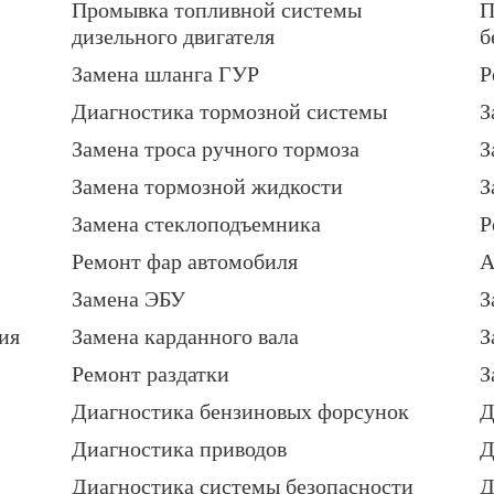
Промывка топливной системы
П
дизельного двигателя
б
Замена шланга ГУР
Р
Диагностика тормозной системы
З
Замена троса ручного тормоза
З
Замена тормозной жидкости
З
Замена стеклоподъемника
Р
Ремонт фар автомобиля
А
Замена ЭБУ
З
ия
Замена карданного вала
З
Ремонт раздатки
З
Диагностика бензиновых форсунок
Д
Диагностика приводов
Д
Диагностика системы безопасности
Д