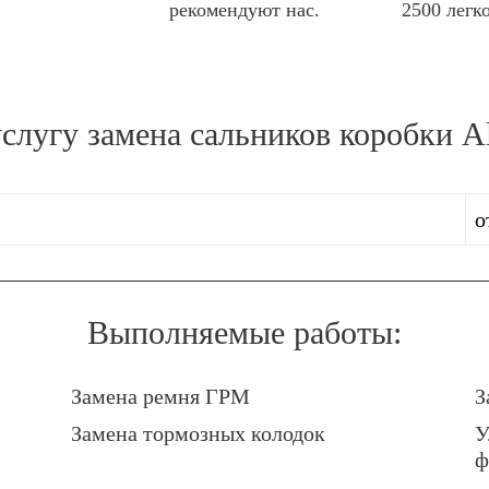
рекомендуют нас.
2500 легк
услугу
замена сальников коробки A
о
Выполняемые работы:
Замена ремня ГРМ
З
Замена тормозных колодок
У
ф