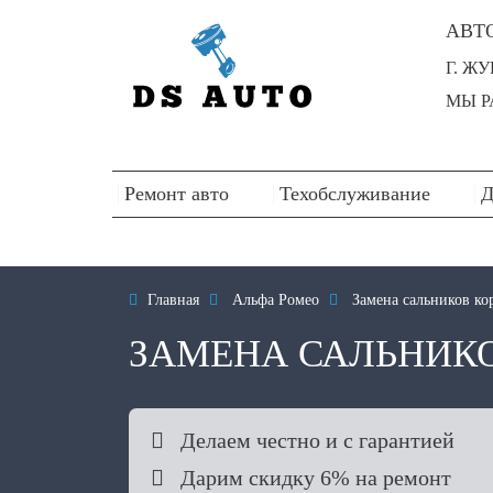
АВТ
Г. Ж
МЫ РА
Ремонт авто
Техобслуживание
Д

Главная

Альфа Ромео

Замена сальников ко
ЗАМЕНА САЛЬНИКО

Делаем честно и с гарантией

Дарим скидку 6% на ремонт