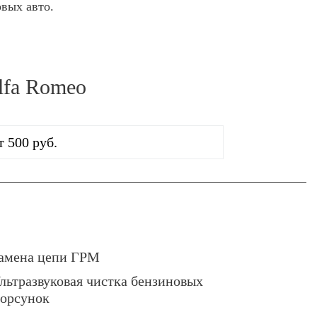
овых авто.
lfa Romeo
т 500 руб.
амена цепи ГРМ
льтразвуковая чистка бензиновых
орсунок