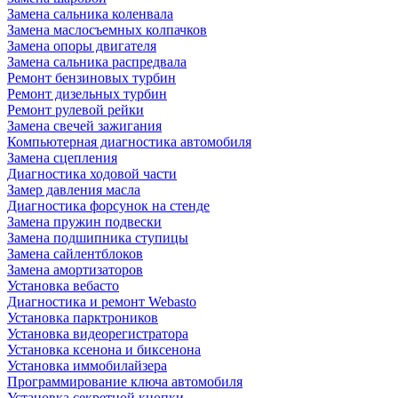
Замена сальника коленвала
Замена маслосъемных колпачков
Замена опоры двигателя
Замена сальника распредвала
Ремонт бензиновых турбин
Ремонт дизельных турбин
Ремонт рулевой рейки
Замена свечей зажигания
Компьютерная диагностика автомобиля
Замена сцепления
Диагностика ходовой части
Замер давления масла
Диагностика форсунок на стенде
Замена пружин подвески
Замена подшипника ступицы
Замена сайлентблоков
Замена амортизаторов
Установка вебасто
Диагностика и ремонт Webasto
Установка парктроников
Установка видеорегистратора
Установка ксенона и биксенона
Установка иммобилайзера
Программирование ключа автомобиля
Установка секретной кнопки