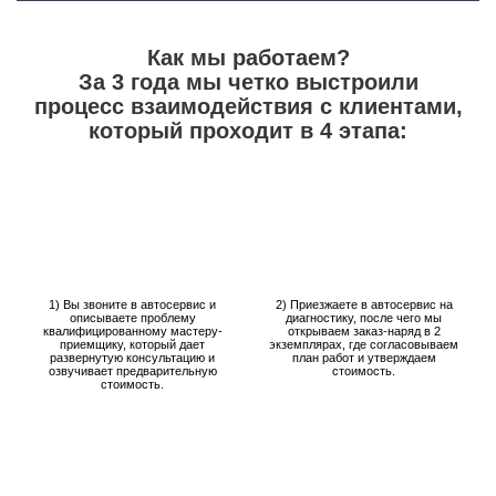
Как мы работаем?
За 3 года мы четко выстроили
процесс взаимодействия с клиентами,
который проходит в 4 этапа:
1) Вы звоните в автосервис и
2) Приезжаете в автосервис на
описываете проблему
диагностику, после чего мы
квалифицированному мастеру-
открываем заказ-наряд в 2
приемщику, который дает
экземплярах, где согласовываем
развернутую консультацию и
план работ и утверждаем
озвучивает предварительную
стоимость.
стоимость.