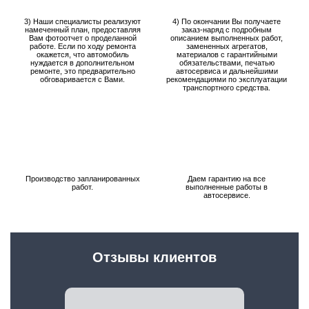
3) Наши специалисты реализуют
4) По окончании Вы получаете
намеченный план, предоставляя
заказ-наряд с подробным
Вам фотоотчет о проделанной
описанием выполненных работ,
работе. Если по ходу ремонта
замененных агрегатов,
окажется, что автомобиль
материалов с гарантийными
нуждается в дополнительном
обязательствами, печатью
ремонте, это предварительно
автосервиса и дальнейшими
обговаривается с Вами.
рекомендациями по эксплуатации
транспортного средства.
Производство запланированных
Даем гарантию на все
работ.
выполненные работы в
автосервисе.
Отзывы клиентов