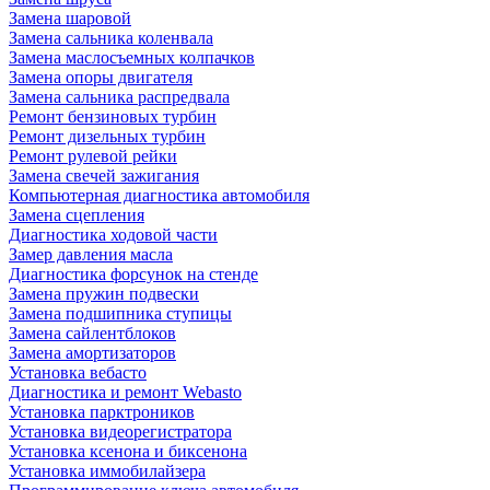
Замена шаровой
Замена сальника коленвала
Замена маслосъемных колпачков
Замена опоры двигателя
Замена сальника распредвала
Ремонт бензиновых турбин
Ремонт дизельных турбин
Ремонт рулевой рейки
Замена свечей зажигания
Компьютерная диагностика автомобиля
Замена сцепления
Диагностика ходовой части
Замер давления масла
Диагностика форсунок на стенде
Замена пружин подвески
Замена подшипника ступицы
Замена сайлентблоков
Замена амортизаторов
Установка вебасто
Диагностика и ремонт Webasto
Установка парктроников
Установка видеорегистратора
Установка ксенона и биксенона
Установка иммобилайзера