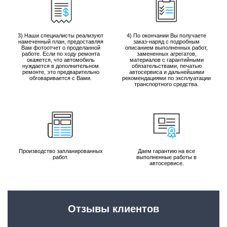
3) Наши специалисты реализуют
4) По окончании Вы получаете
намеченный план, предоставляя
заказ-наряд с подробным
Вам фотоотчет о проделанной
описанием выполненных работ,
работе. Если по ходу ремонта
замененных агрегатов,
окажется, что автомобиль
материалов с гарантийными
нуждается в дополнительном
обязательствами, печатью
ремонте, это предварительно
автосервиса и дальнейшими
обговаривается с Вами.
рекомендациями по эксплуатации
транспортного средства.
Производство запланированных
Даем гарантию на все
работ.
выполненные работы в
автосервисе.
Отзывы клиентов