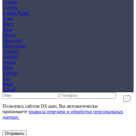
Субару
Сузуки
Альфа Ромео
Ауди
Форд
Лада
Мазда
Мерседес
Митсубиси
Ниссан
Хендай
Опель
Пежо
Тойота
Уаз
Фиат
Хонда
×
Пользуясь сайтом DS auto, Вы автоматически
принимаете
правила передачи и обработки персональных
данных.
Отправить