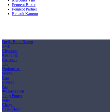
Mercedes Vito
Peugeot Boxer
Peugeot Partner
Renault Kangoo
Политика конфиденциальности
Согласие на обработку персональных данных
Cookie
Грейт Волл Ховер
БМВ
Шевроле
Крайслер
Ситроен
Дэу
Инфинити
Исузу
Киа
Вольво
Газ
Фольксваген
Ленд Ровер
Рено
Шкода
СсангЙонг