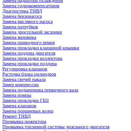
Замена радиатора охлаждения
Замена гидрокомпенсаторов
Диагностика ТНВД
Замена бензонасоса
Замена масляного насоса
Замена патрубков
Замена дроссельной заслонки
Замена маховика
Замена приводного ремня
Замена прокладки клапанной крышки
Замена поддона двигателя
Замена прокладки коллектора
Замена прокладки поддона
Регулировка клапанов
Расточка блока цилиндров
Замена свечей накала
Замер компрессии
Замена подшипника первичного вала
Замена помпы
Замена прокладки ГБЦ
Замена клапанов
Замена поршневых колец
Ремонт ТНВД
Промывка инжектора
Промывка топливной системы дизельного двигателя