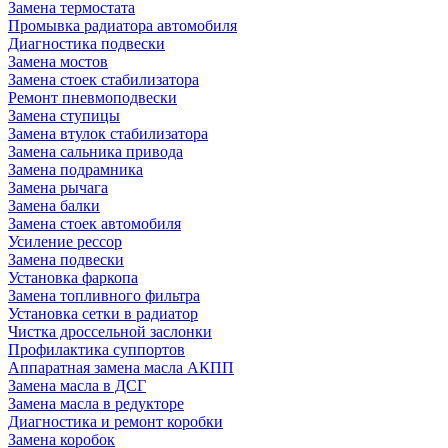
Замена термостата
Промывка радиатора автомобиля
Диагностика подвески
Замена мостов
Замена стоек стабилизатора
Ремонт пневмоподвески
Замена ступицы
Замена втулок стабилизатора
Замена сальника привода
Замена подрамника
Замена рычага
Замена балки
Замена стоек автомобиля
Усиление рессор
Замена подвески
Установка фаркопа
Замена топливного фильтра
Установка сетки в радиатор
Чистка дроссельной заслонки
Профилактика суппортов
Аппаратная замена масла АКПП
Замена масла в ДСГ
Замена масла в редукторе
Диагностика и ремонт коробки
Замена коробок