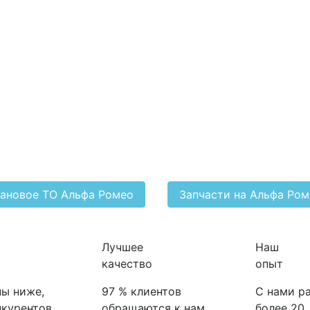
ановое ТО Альфа Ромео
Запчасти на Альфа Ро
Лучшее
Наш
качество
опыт
ы ниже,
97 % клиентов
С нами р
нкурентов
обращаются к нам
более 20