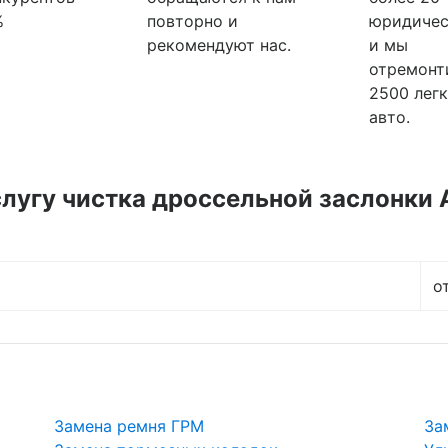
%
повторно и
юридичес
рекомендуют нас.
и мы
отремонт
2500 лег
авто.
слугу
чистка дроссельной заслонки 
о
Замена ремня ГРМ
За