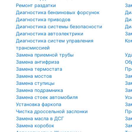
Ремонт раздатки
За
Диагностика бензиновых форсунок
Ди
Диагностика приводов
Ди
Диагностика системы безопасности
Ди
Диагностика автоэлектрики
За
Диагностика систем управления
Ко
трансмиссией
Замена приемной трубы
Уд
Замена антифриза
Об
Замена термостата
Пр
Замена мостов
За
Замена ступицы
За
Замена подрамника
За
Замена стоек автомобиля
Ус
Установка фаркопа
За
Чистка дроссельной заслонки
Пр
Замена масла в ДСГ
За
Замена коробок
За