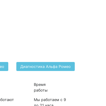
мео
Диагностика Альфа Ромео
Время
работы
аботают
Мы работаем с 9
до 21 часа