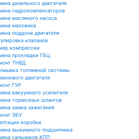
мена дизельного двигателя
мена гидрокомпенсаторов
мена масляного насоса
мена маховика
мена поддона двигателя
гулировка клапанов
мер компрессии
мена прокладки ГБЦ
монт ТНВД
омывка топливной системы
нзинового двигателя
монт ГУР
мена вакуумного усилителя
мена тормозных шлангов
мена замка зажигания
монт ЭБУ
аптация коробки
мена выжимного подшипника
мена сальников КПП