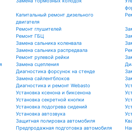
Замена тормозных колодок
Ул
фо
Капитальный ремонт дизельного
Ре
двигателя
Ремонт глушителей
За
Ремонт ГБЦ
За
Замена сальника коленвала
За
Замена сальника распредвала
Ре
Ремонт рулевой рейки
За
я
Замена сцепления
Ди
Диагностика форсунок на стенде
За
Замена сайлентблоков
За
Диагностика и ремонт Webasto
Ус
Установка ксенона и биксенона
Ус
Установка секретной кнопки
Ус
Установка подогрева сидений
Ус
Установка автозвука
Ус
Защитная полировка автомобиля
Кв
Предпродажная подготовка автомобиля
На