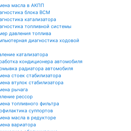
мена масла в АКПП
агностика блока BCM
агностика катализатора
агностика топливной системы
мер давления топлива
мпьютерная диагностика ходовой
аление катализатора
работка кондиционера автомобиля
омывка радиатора автомобиля
мена стоек стабилизатора
мена втулок стабилизатора
мена рычага
иление рессор
мена топливного фильтра
офилактика суппортов
мена масла в редукторе
мена вариатора