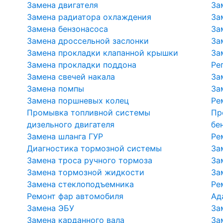
Замена двигателя
За
Замена радиатора охлаждения
За
Замена бензонасоса
За
Замена дроссельной заслонки
За
Замена прокладки клапанной крышки
За
Замена прокладки поддона
Ре
Замена свечей накала
За
Замена помпы
За
Замена поршневых колец
Ре
Промывка топливной системы
Пр
дизельного двигателя
бе
Замена шланга ГУР
Ре
Диагностика тормозной системы
За
Замена троса ручного тормоза
За
Замена тормозной жидкости
За
Замена стеклоподъемника
Ре
Ремонт фар автомобиля
Ад
Замена ЭБУ
За
Замена карданного вала
За