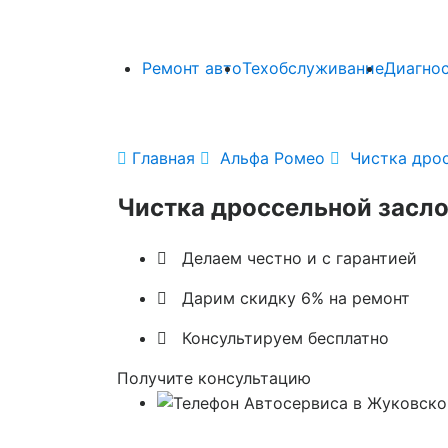
Ремонт авто
Техобслуживание
Диагно

Главная

Альфа Ромео

Чистка дрос
Чистка дроссельной засло

Делаем честно и с гарантией

Дарим скидку 6% на ремонт

Консультируем бесплатно
Получите консультацию