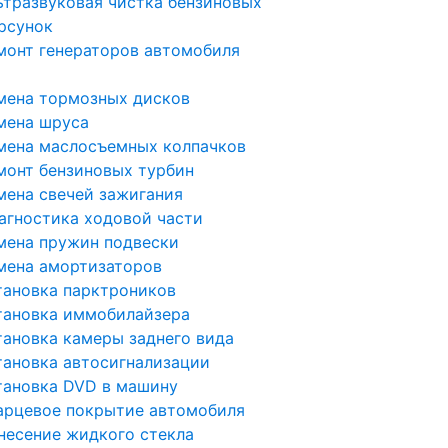
ьтразвуковая чистка бензиновых
рсунок
монт генераторов автомобиля
мена тормозных дисков
мена шруса
мена маслосъемных колпачков
монт бензиновых турбин
мена свечей зажигания
агностика ходовой части
мена пружин подвески
мена амортизаторов
тановка парктроников
тановка иммобилайзера
тановка камеры заднего вида
тановка автосигнализации
тановка DVD в машину
арцевое покрытие автомобиля
несение жидкого стекла