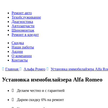
Ремонт авто
Техобслуживание
Диагностика
Автозапчасти
Шиномонтаж
Ремонт в кредит
Скидка
Наши работы
Акции
О компании
Контакты

Главная

Альфа Ромео

Установка иммобилайзера Alfa R
Установка иммобилайзера Alfa Romeo

Делаем честно и с гарантией

Дарим скидку 6% на ремонт