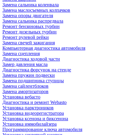
Замена сальника коленвала
Замена маслосъемных колпачков
Замена опоры двигателя
Замена сальника распредвала
Ремонт бензиновых турбин
Ремонт дизельных турбин
Ремонт рулевой рейки
Замена свечей зажигания
Компьютерная диагностика автомобиля
Замена сцепления
Диагностика ходовой части
Замер давления масла
Диагностика форсунок на стенде
Замена пружин подвески
Замена подшипника ступицы
Замена сайлентблоков
Замена амортизаторов
Установка вебасто
Диагностика и ремонт Webasto
Установка парктроников
Установка видеорегистратора
Установка ксенона и биксенона
Установка иммобилайзера
Программирование ключа автомобиля
Установка секретной кнопки