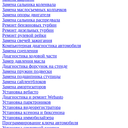
Замена сальника коленвала
Замена маслосъемных колпачков
Замена опоры двигателя
Замена сальника распредвала
Ремонт бензиновых турбин
Ремонт дизельных турбин
Ремонт рулевой рейки
Замена свечей зажигания
Компьютерная диагностика автомобиля
Замена сцепления
Диагностика ходовой части
Замер давления масла
Диагностика форсунок на стенде
Замена пружин подвески
Замена подшипника ступицы
Замена сайлентблоков
Замена амортизаторов
Установка вебасто
Диагностика и ремонт Webasto
Установка парктроников
Установка видеорегистратора
Установка ксенона и биксенона
Установка иммобилайзера
Программирование ключа автомобиля
Установка секретной кнопки