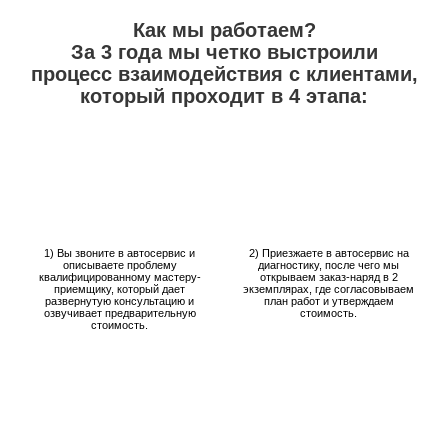
Как мы работаем?
За 3 года мы четко выстроили
процесс взаимодействия с клиентами,
который проходит в 4 этапа:
1) Вы звоните в автосервис и
2) Приезжаете в автосервис на
описываете проблему
диагностику, после чего мы
квалифицированному мастеру-
открываем заказ-наряд в 2
приемщику, который дает
экземплярах, где согласовываем
развернутую консультацию и
план работ и утверждаем
озвучивает предварительную
стоимость.
стоимость.