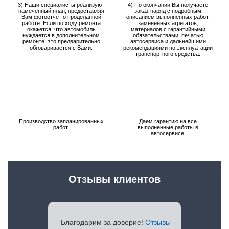
3) Наши специалисты реализуют
4) По окончании Вы получаете
намеченный план, предоставляя
заказ-наряд с подробным
Вам фотоотчет о проделанной
описанием выполненных работ,
работе. Если по ходу ремонта
замененных агрегатов,
окажется, что автомобиль
материалов с гарантийными
нуждается в дополнительном
обязательствами, печатью
ремонте, это предварительно
автосервиса и дальнейшими
обговаривается с Вами.
рекомендациями по эксплуатации
транспортного средства.
Производство запланированных
Даем гарантию на все
работ.
выполненные работы в
автосервисе.
Отзывы клиентов
Благодарим за доверие!
Отзывы