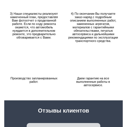
3) Наши специалисты реализуют
4) По окончании Вы получаете
намеченный план, предоставляя
заказ-наряд с подробным
Вам фотоотчет о проделанной
описанием выполненных работ,
работе. Если по ходу ремонта
замененных агрегатов,
окажется, что автомобиль
материалов с гарантийными
нуждается в дополнительном
обязательствами, печатью
ремонте, это предварительно
автосервиса и дальнейшими
обговаривается с Вами.
рекомендациями по эксплуатации
транспортного средства.
Производство запланированных
Даем гарантию на все
работ.
выполненные работы в
автосервисе.
Отзывы клиентов