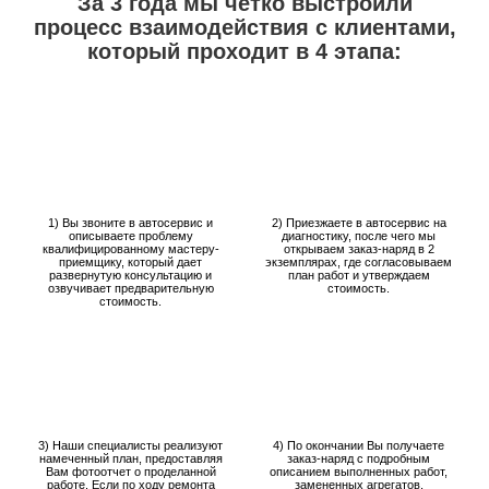
За 3 года мы четко выстроили
процесс взаимодействия с клиентами,
который проходит в 4 этапа:
1) Вы звоните в автосервис и
2) Приезжаете в автосервис на
описываете проблему
диагностику, после чего мы
квалифицированному мастеру-
открываем заказ-наряд в 2
приемщику, который дает
экземплярах, где согласовываем
развернутую консультацию и
план работ и утверждаем
озвучивает предварительную
стоимость.
стоимость.
3) Наши специалисты реализуют
4) По окончании Вы получаете
намеченный план, предоставляя
заказ-наряд с подробным
Вам фотоотчет о проделанной
описанием выполненных работ,
работе. Если по ходу ремонта
замененных агрегатов,