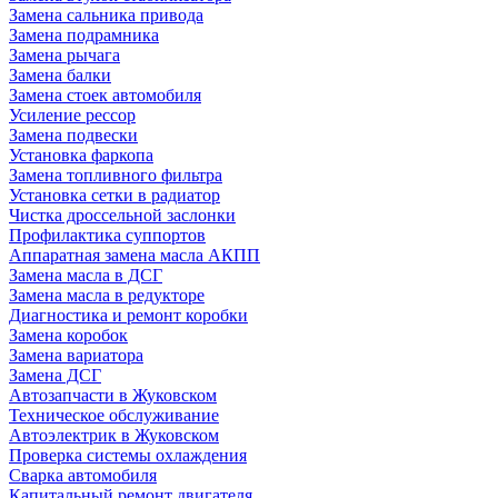
Замена сальника привода
Замена подрамника
Замена рычага
Замена балки
Замена стоек автомобиля
Усиление рессор
Замена подвески
Установка фаркопа
Замена топливного фильтра
Установка сетки в радиатор
Чистка дроссельной заслонки
Профилактика суппортов
Аппаратная замена масла АКПП
Замена масла в ДСГ
Замена масла в редукторе
Диагностика и ремонт коробки
Замена коробок
Замена вариатора
Замена ДСГ
Автозапчасти в Жуковском
Техническое обслуживание
Автоэлектрик в Жуковском
Проверка системы охлаждения
Сварка автомобиля
Капитальный ремонт двигателя