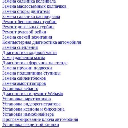
Замена сальника коленвала
Замена маслосъемных колпачков
Замена опоры двигателя
Замена сальника распредвала
Ремонт бензиновых турбин
Ремонт дизельных турбин
Ремонт рулевой рейки
Замена свечей зажигания
Компьютерная диагностика автомобиля
Замена сцепления
Диагностика ходовой части
Замер давления масла
Диагностика форсунок на стенде
Замена пружин подвески
Замена подшипника ступицы
Замена сайлентблоков
Замена амортизаторов
Установка вебасто
Диагностика и ремонт Webasto
Установка парктроников
Установка видеорегистратора
Установка ксенона и биксенона
Установка иммобилайзера
Программирование ключа автомобиля
Установка секретной кнопки