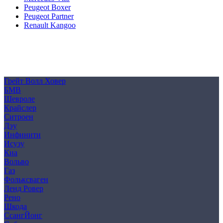
Peugeot Boxer
Peugeot Partner
Renault Kangoo
Политика конфиденциальности
Согласие на обработку персональных данных
Cookie
Грейт Волл Ховер
БМВ
Шевроле
Крайслер
Ситроен
Дэу
Инфинити
Исузу
Киа
Вольво
Газ
Фольксваген
Ленд Ровер
Рено
Шкода
СсангЙонг