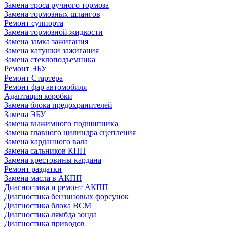
Замена троса ручного тормоза
Замена тормозных шлангов
Ремонт суппорта
Замена тормозной жидкости
Замена замка зажигания
Замена катушки зажигания
Замена стеклоподъемника
Ремонт ЭБУ
Ремонт Стартера
Ремонт фар автомобиля
Адаптация коробки
Замена блока предохранителей
Замена ЭБУ
Замена выжимного подшипника
Замена главного цилиндра сцепления
Замена карданного вала
Замена сальников КПП
Замена крестовины кардана
Ремонт раздатки
Замена масла в АКПП
Диагностика и ремонт АКПП
Диагностика бензиновых форсунок
Диагностика блока BCM
Диагностика лямбда зонда
Диагностика приводов