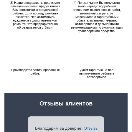
3) Наши специалисты реализуют
4) По окончании Вы получаете
намеченный план, предоставляя
заказ-наряд с подробным
Вам фотоотчет о проделанной
описанием выполненных работ,
работе. Если по ходу ремонта
замененных агрегатов,
окажется, что автомобиль
материалов с гарантийными
нуждается в дополнительном
обязательствами, печатью
ремонте, это предварительно
автосервиса и дальнейшими
обговаривается с Вами.
рекомендациями по эксплуатации
транспортного средства.
Производство запланированных
Даем гарантию на все
работ.
выполненные работы в
автосервисе.
Отзывы клиентов
Благодарим за доверие!
Отзывы