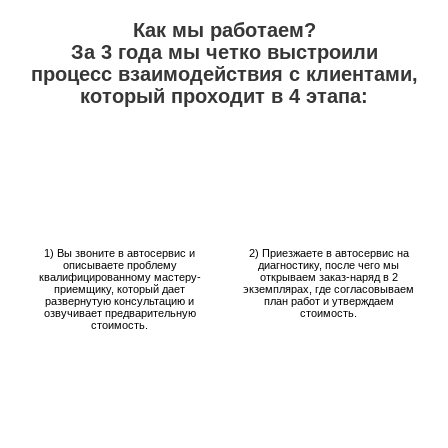
Как мы работаем?
За 3 года мы четко выстроили
процесс взаимодействия с клиентами,
который проходит в 4 этапа:
1) Вы звоните в автосервис и
2) Приезжаете в автосервис на
описываете проблему
диагностику, после чего мы
квалифицированному мастеру-
открываем заказ-наряд в 2
приемщику, который дает
экземплярах, где согласовываем
развернутую консультацию и
план работ и утверждаем
озвучивает предварительную
стоимость.
стоимость.