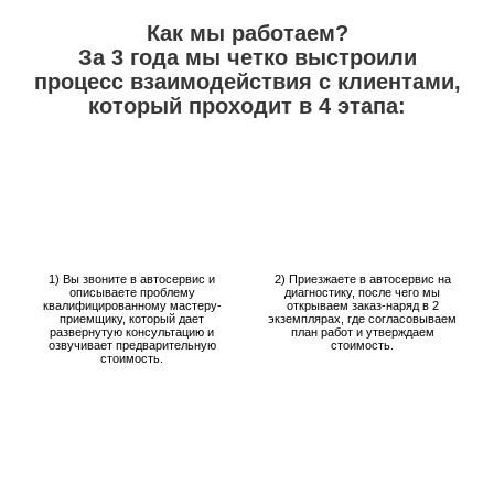
Как мы работаем?
За 3 года мы четко выстроили
процесс взаимодействия с клиентами,
который проходит в 4 этапа:
1) Вы звоните в автосервис и
2) Приезжаете в автосервис на
описываете проблему
диагностику, после чего мы
квалифицированному мастеру-
открываем заказ-наряд в 2
приемщику, который дает
экземплярах, где согласовываем
развернутую консультацию и
план работ и утверждаем
озвучивает предварительную
стоимость.
стоимость.