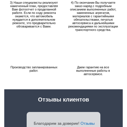
3) Наши специалисты реализуют
4) По окончании Вы получаете
намеченный план, предоставляя
заказ-наряд с подробным
Вам фотоотчет о проделанной
описанием выполненных работ,
работе. Если по ходу ремонта
замененных агрегатов,
окажется, что автомобиль
материалов с гарантийными
нуждается в дополнительном
обязательствами, печатью
ремонте, это предварительно
автосервиса и дальнейшими
обговаривается с Вами.
рекомендациями по эксплуатации
транспортного средства.
Производство запланированных
Даем гарантию на все
работ.
выполненные работы в
автосервисе.
Отзывы клиентов
Благодарим за доверие!
Отзывы