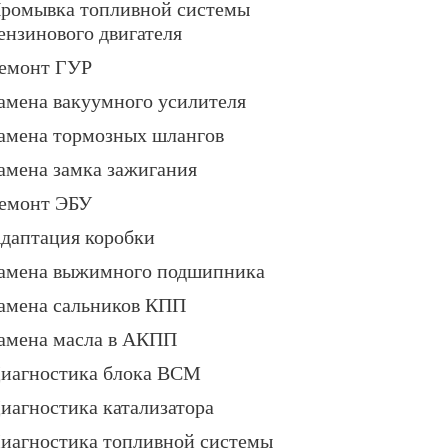
ромывка топливной системы
ензинового двигателя
емонт ГУР
амена вакуумного усилителя
амена тормозных шлангов
амена замка зажигания
емонт ЭБУ
даптация коробки
амена выжимного подшипника
амена сальников КПП
амена масла в АКПП
иагностика блока BCM
иагностика катализатора
иагностика топливной системы