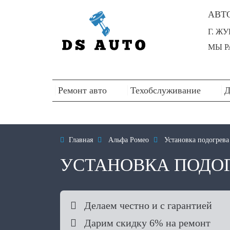
АВТ
Г. Ж
МЫ РА
Ремонт авто
Техобслуживание
Д

Главная

Альфа Ромео

Установка подогрева
УСТАНОВКА ПОДОГ

Делаем честно и с гарантией

Дарим скидку 6% на ремонт