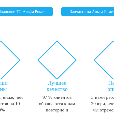
лановое ТО Альфа Ромео
Запчасти на Альфа Роме
аши
Лучшее
Н
ены
качество
оп
 ниже, чем
97 % клиентов
С нами раб
нтов на 10-
обращаются к нам
20 юридиче
0%
повторно и
мы отремо