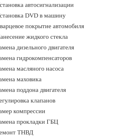
становка автосигнализации
становка DVD в машину
варцевое покрытие автомобиля
анесение жидкого стекла
амена дизельного двигателя
амена гидрокомпенсаторов
амена масляного насоса
амена маховика
амена поддона двигателя
егулировка клапанов
амер компрессии
амена прокладки ГБЦ
емонт ТНВД