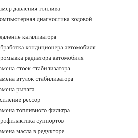
амер давления топлива
омпьютерная диагностика ходовой
даление катализатора
бработка кондиционера автомобиля
ромывка радиатора автомобиля
амена стоек стабилизатора
амена втулок стабилизатора
амена рычага
силение рессор
амена топливного фильтра
рофилактика суппортов
амена масла в редукторе