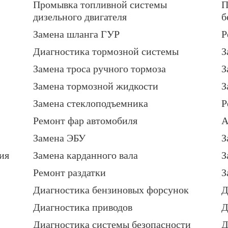
Промывка топливной системы
П
дизельного двигателя
б
Замена шланга ГУР
Р
Диагностика тормозной системы
З
Замена троса ручного тормоза
З
Замена тормозной жидкости
З
Замена стеклоподъемника
Р
Ремонт фар автомобиля
А
Замена ЭБУ
З
ия
Замена карданного вала
З
Ремонт раздатки
З
Диагностика бензиновых форсунок
Д
Диагностика приводов
Д
Диагностика системы безопасности
Д