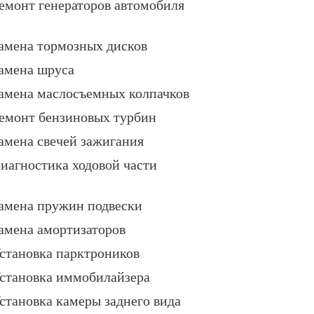
емонт генераторов автомобиля
амена тормозных дисков
амена шруса
амена маслосъемных колпачков
емонт бензиновых турбин
амена свечей зажигания
иагностика ходовой части
амена пружин подвески
амена амортизаторов
становка парктроников
становка иммобилайзера
становка камеры заднего вида