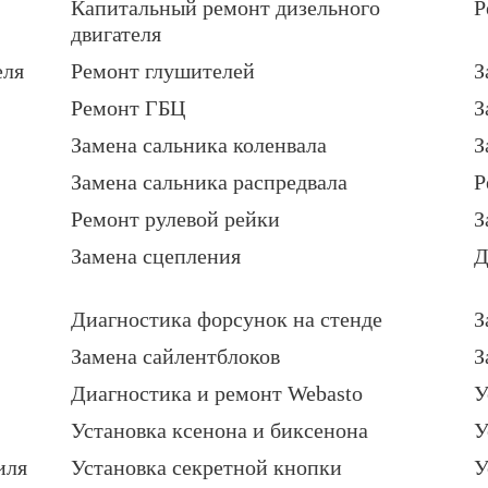
Капитальный ремонт дизельного
Р
двигателя
еля
Ремонт глушителей
З
Ремонт ГБЦ
З
Замена сальника коленвала
З
Замена сальника распредвала
Р
Ремонт рулевой рейки
З
Замена сцепления
Д
Диагностика форсунок на стенде
З
Замена сайлентблоков
З
Диагностика и ремонт Webasto
У
Установка ксенона и биксенона
У
иля
Установка секретной кнопки
У