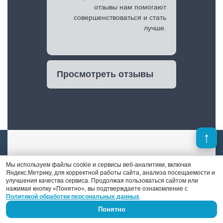
отзывы нам помогают
совершенствоваться и стать
лучше.
Просмотреть отзывы
Мы используем файлы cookie и сервисы веб-аналитики, включая
Яндекс.Метрику, для корректной работы сайта, анализа посещаемости и
Денис Поршнев
улучшения качества сервиса. Продолжая пользоваться сайтом или
нажимая кнопку «Понятно», вы подтверждаете ознакомление с
Политикой обработки персональных данных
.
В отличие от многих конкурентов, в штате
Понятно
«DS auto» есть опытный автоэлектрик-