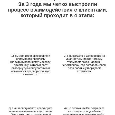
За 3 года мы четко выстроили
процесс взаимодействия с клиентами,
который проходит в 4 этапа:
1) Вы звоните в автосервис и
2) Приезжаете в автосервис на
описываете проблему
диагностику, после чего мы
квалифицированному мастеру-
открываем заказ-наряд в 2
приемщику, который дает
экземплярах, где согласовываем
развернутую консультацию и
план работ и утверждаем
озвучивает предварительную
стоимость.
стоимость.
3) Наши специалисты реализуют
4) По окончании Вы получаете
намеченный план, предоставляя
заказ-наряд с подробным
Вам фотоотчет о проделанной
описанием выполненных работ,