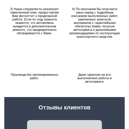
3) Наши специалисты реализуют
4) По окончании Вы получаете
намеченный план, предоставляя
заказ-наряд с подробным
Вам фотоотчет о проделанной
описанием выполненных работ,
работе. Если по ходу ремонта
замененных агрегатов,
окажется, что автомобиль
материалов с гарантийными
нуждается в дополнительном
обязательствами, печатью
ремонте, это предварительно
автосервиса и дальнейшими
обговаривается с Вами.
рекомендациями по эксплуатации
транспортного средства.
Производство запланированных
Даем гарантию на все
работ.
выполненные работы в
автосервисе.
Отзывы клиентов