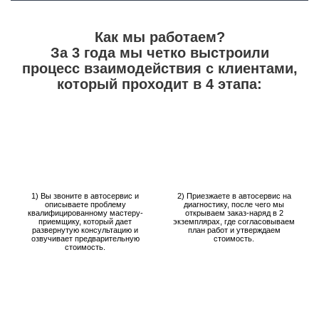
Как мы работаем?
За 3 года мы четко выстроили
процесс взаимодействия с клиентами,
который проходит в 4 этапа:
1) Вы звоните в автосервис и
2) Приезжаете в автосервис на
описываете проблему
диагностику, после чего мы
квалифицированному мастеру-
открываем заказ-наряд в 2
приемщику, который дает
экземплярах, где согласовываем
развернутую консультацию и
план работ и утверждаем
озвучивает предварительную
стоимость.
стоимость.