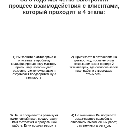
процесс взаимодействия с клиентами,
который проходит в 4 этапа:
1) Вы звоните в автосервис и
2) Приезжаете в автосервис на
описываете проблему
диагностику, после чего мы
квалифицированному мастеру-
открываем заказ-наряд в 2
приемщику, который дает
экземплярах, где согласовываем
развернутую консультацию и
план работ и утверждаем
озвучивает предварительную
стоимость.
стоимость.
3) Наши специалисты реализуют
4) По окончании Вы получаете
намеченный план, предоставляя
заказ-наряд с подробным
Вам фотоотчет о проделанной
описанием выполненных работ,
работе. Если по ходу ремонта
замененных агрегатов,