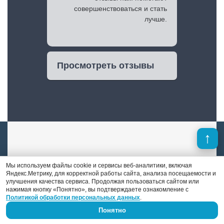
совершенствоваться и стать
лучше.
Просмотреть отзывы
Мы используем файлы cookie и сервисы веб-аналитики, включая
Александр Иванов
Яндекс.Метрику, для корректной работы сайта, анализа посещаемости и
улучшения качества сервиса. Продолжая пользоваться сайтом или
нажимая кнопку «Понятно», вы подтверждаете ознакомление с
Политикой обработки персональных данных
.
Мастер шиномонтажа и специалист по
правке дисков и полировке авто. Его стаж
Понятно
работы — 9 лет.