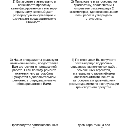
1) Вы звоните в автосервис и
2) Приезжаете в автосервис на
описываете проблему
диагностику, после чего мы
квалифицированному мастеру-
открываем заказ-наряд в 2
приемщику, который дает
экземплярах, где согласовываем
развернутую консультацию и
план работ и утверждаем
озвучивает предварительную
стоимость.
стоимость.
3) Наши специалисты реализуют
4) По окончании Вы получаете
намеченный план, предоставляя
заказ-наряд с подробным
Вам фотоотчет о проделанной
описанием выполненных работ,
работе. Если по ходу ремонта
замененных агрегатов,
окажется, что автомобиль
материалов с гарантийными
нуждается в дополнительном
обязательствами, печатью
ремонте, это предварительно
автосервиса и дальнейшими
обговаривается с Вами.
рекомендациями по эксплуатации
транспортного средства.
Производство запланированных
Даем гарантию на все