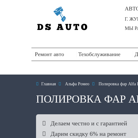
АВТ
Г. Ж
МЫ РА
Ремонт авто
Техобслуживание
Д

Главная

Альфа Ромео

Полировка фар Alfa
ПОЛИРОВКА ФАР A

Делаем честно и с гарантией

Дарим скидку 6% на ремонт