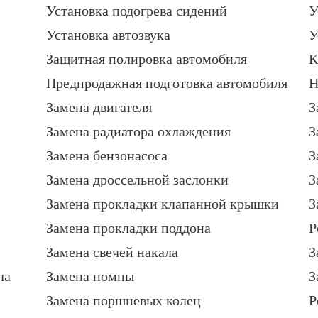
Установка подогрева сидений
У
Установка автозвука
У
Защитная полировка автомобиля
К
Предпродажная подготовка автомобиля
Н
Замена двигателя
З
Замена радиатора охлаждения
З
Замена бензонасоса
З
Замена дроссельной заслонки
З
Замена прокладки клапанной крышки
З
Замена прокладки поддона
Р
Замена свечей накала
З
ла
Замена помпы
З
Замена поршневых колец
Р