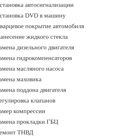
становка автосигнализации
становка DVD в машину
варцевое покрытие автомобиля
анесение жидкого стекла
амена дизельного двигателя
амена гидрокомпенсаторов
амена масляного насоса
амена маховика
амена поддона двигателя
егулировка клапанов
амер компрессии
амена прокладки ГБЦ
емонт ТНВД