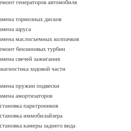
емонт генераторов автомобиля
амена тормозных дисков
амена шруса
амена маслосъемных колпачков
емонт бензиновых турбин
амена свечей зажигания
иагностика ходовой части
амена пружин подвески
амена амортизаторов
становка парктроников
становка иммобилайзера
становка камеры заднего вида