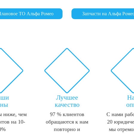
лановое ТО Альфа Ромео
Запчасти на Альфа Роме
аши
Лучшее
Н
ены
качество
оп
 ниже, чем
97 % клиентов
С нами раб
нтов на 10-
обращаются к нам
20 юридиче
0%
повторно и
мы отремо