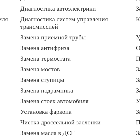
Диагностика автоэлектрики
З
иля
Диагностика систем управления
К
трансмиссией
Замена приемной трубы
У
Замена антифриза
О
Замена термостата
П
Замена мостов
З
Замена ступицы
З
Замена подрамника
З
Замена стоек автомобиля
У
Установка фаркопа
З
Чистка дроссельной заслонки
П
Замена масла в ДСГ
З