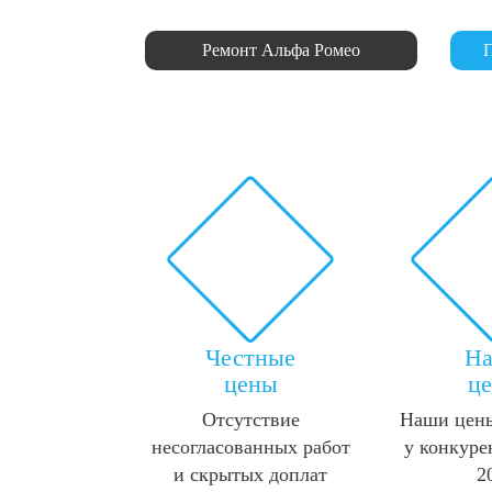
Ремонт Альфа Ромео
П
Честные
Н
цены
ц
Отсутствие
Наши цены
несогласованных работ
у конкуре
и скрытых доплат
2