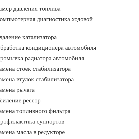
амер давления топлива
омпьютерная диагностика ходовой
даление катализатора
бработка кондиционера автомобиля
ромывка радиатора автомобиля
амена стоек стабилизатора
амена втулок стабилизатора
амена рычага
силение рессор
амена топливного фильтра
рофилактика суппортов
амена масла в редукторе