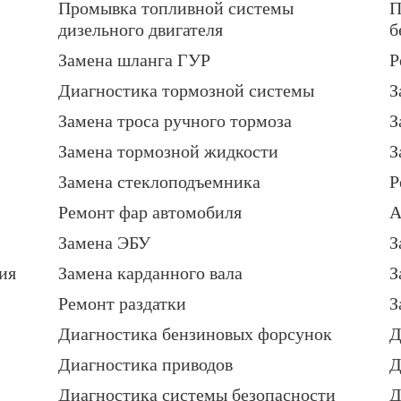
Промывка топливной системы
П
дизельного двигателя
б
Замена шланга ГУР
Р
Диагностика тормозной системы
З
Замена троса ручного тормоза
З
Замена тормозной жидкости
З
Замена стеклоподъемника
Р
Ремонт фар автомобиля
А
Замена ЭБУ
З
ия
Замена карданного вала
З
Ремонт раздатки
З
Диагностика бензиновых форсунок
Д
Диагностика приводов
Д
Диагностика системы безопасности
Д