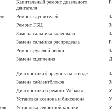
Капитальный ремонт дизельного
Р
двигателя
еля
Ремонт глушителей
З
Ремонт ГБЦ
З
Замена сальника коленвала
З
Замена сальника распредвала
Р
Ремонт рулевой рейки
З
Замена сцепления
Д
Диагностика форсунок на стенде
З
Замена сайлентблоков
З
Диагностика и ремонт Webasto
У
Установка ксенона и биксенона
У
иля
Установка секретной кнопки
У