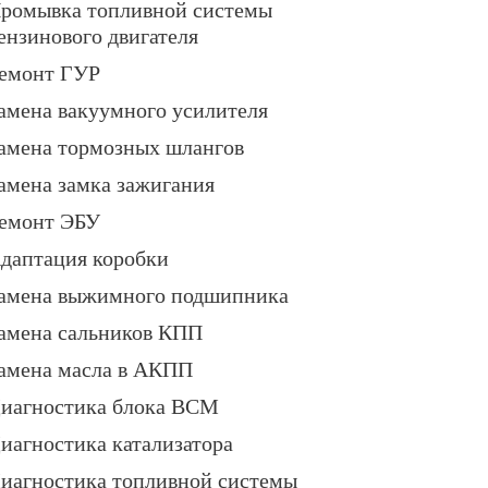
ромывка топливной системы
ензинового двигателя
емонт ГУР
амена вакуумного усилителя
амена тормозных шлангов
амена замка зажигания
емонт ЭБУ
даптация коробки
амена выжимного подшипника
амена сальников КПП
амена масла в АКПП
иагностика блока BCM
иагностика катализатора
иагностика топливной системы