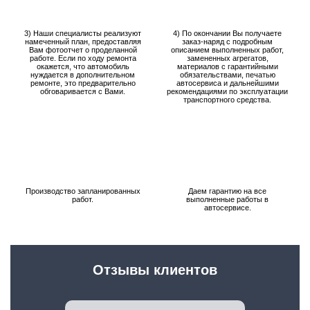
3) Наши специалисты реализуют
4) По окончании Вы получаете
намеченный план, предоставляя
заказ-наряд с подробным
Вам фотоотчет о проделанной
описанием выполненных работ,
работе. Если по ходу ремонта
замененных агрегатов,
окажется, что автомобиль
материалов с гарантийными
нуждается в дополнительном
обязательствами, печатью
ремонте, это предварительно
автосервиса и дальнейшими
обговаривается с Вами.
рекомендациями по эксплуатации
транспортного средства.
Производство запланированных
Даем гарантию на все
работ.
выполненные работы в
автосервисе.
Отзывы клиентов