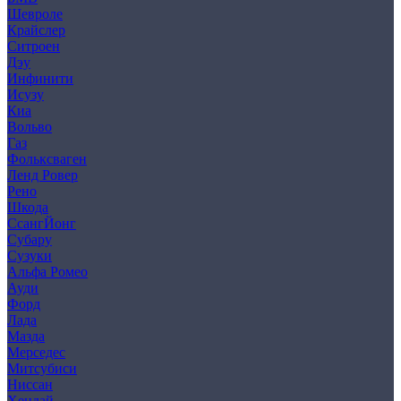
Шевроле
Крайслер
Ситроен
Дэу
Инфинити
Исузу
Киа
Вольво
Газ
Фольксваген
Ленд Ровер
Рено
Шкода
СсангЙонг
Субару
Сузуки
Альфа Ромео
Ауди
Форд
Лада
Мазда
Мерседес
Митсубиси
Ниссан
Хендай