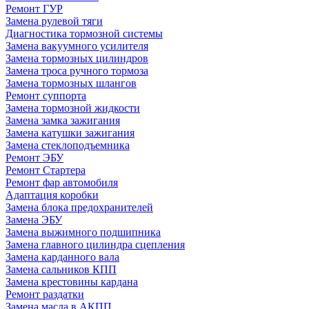
Ремонт ГУР
Замена рулевой тяги
Диагностика тормозной системы
Замена вакуумного усилителя
Замена тормозных цилиндров
Замена троса ручного тормоза
Замена тормозных шлангов
Ремонт суппорта
Замена тормозной жидкости
Замена замка зажигания
Замена катушки зажигания
Замена стеклоподъемника
Ремонт ЭБУ
Ремонт Стартера
Ремонт фар автомобиля
Адаптация коробки
Замена блока предохранителей
Замена ЭБУ
Замена выжимного подшипника
Замена главного цилиндра сцепления
Замена карданного вала
Замена сальников КПП
Замена крестовины кардана
Ремонт раздатки
Замена масла в АКПП