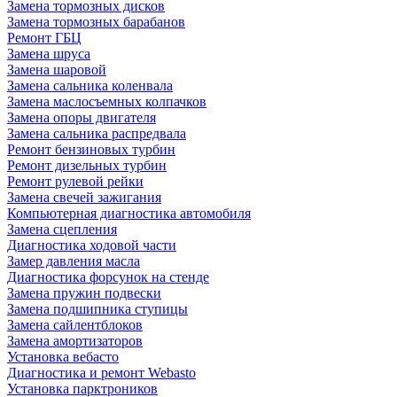
Замена тормозных дисков
Замена тормозных барабанов
Ремонт ГБЦ
Замена шруса
Замена шаровой
Замена сальника коленвала
Замена маслосъемных колпачков
Замена опоры двигателя
Замена сальника распредвала
Ремонт бензиновых турбин
Ремонт дизельных турбин
Ремонт рулевой рейки
Замена свечей зажигания
Компьютерная диагностика автомобиля
Замена сцепления
Диагностика ходовой части
Замер давления масла
Диагностика форсунок на стенде
Замена пружин подвески
Замена подшипника ступицы
Замена сайлентблоков
Замена амортизаторов
Установка вебасто
Диагностика и ремонт Webasto
Установка парктроников