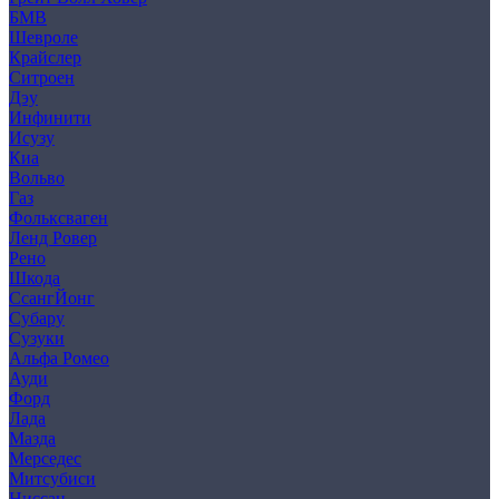
БМВ
Шевроле
Крайслер
Ситроен
Дэу
Инфинити
Исузу
Киа
Вольво
Газ
Фольксваген
Ленд Ровер
Рено
Шкода
СсангЙонг
Субару
Сузуки
Альфа Ромео
Ауди
Форд
Лада
Мазда
Мерседес
Митсубиси
Ниссан