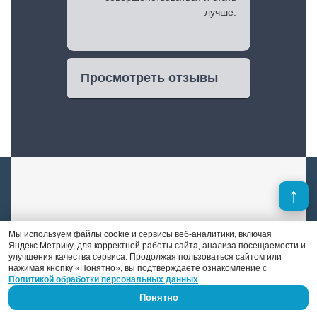
лучше.
Просмотреть отзывы
Александр Иванов
Мы используем файлы cookie и сервисы веб-аналитики, включая
Яндекс.Метрику, для корректной работы сайта, анализа посещаемости и
улучшения качества сервиса. Продолжая пользоваться сайтом или
Мастер шиномонтажа и специалист по
нажимая кнопку «Понятно», вы подтверждаете ознакомление с
Политикой обработки персональных данных
.
правке дисков и полировке авто. Его стаж
работы — 9 лет.
Понятно