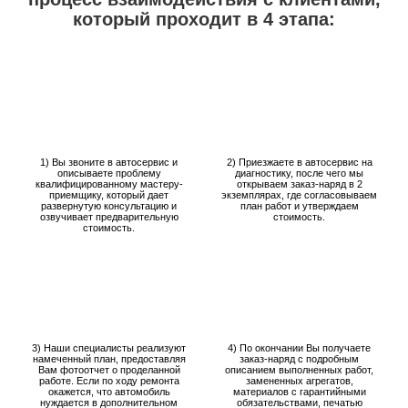
который проходит в 4 этапа:
1) Вы звоните в автосервис и
2) Приезжаете в автосервис на
описываете проблему
диагностику, после чего мы
квалифицированному мастеру-
открываем заказ-наряд в 2
приемщику, который дает
экземплярах, где согласовываем
развернутую консультацию и
план работ и утверждаем
озвучивает предварительную
стоимость.
стоимость.
3) Наши специалисты реализуют
4) По окончании Вы получаете
намеченный план, предоставляя
заказ-наряд с подробным
Вам фотоотчет о проделанной
описанием выполненных работ,
работе. Если по ходу ремонта
замененных агрегатов,
окажется, что автомобиль
материалов с гарантийными
нуждается в дополнительном
обязательствами, печатью