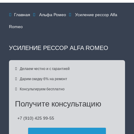
Главная
Альфа Ромео
Усиление рессор Alfa



Romeo
УСИЛЕНИЕ РЕССОР ALFA ROMEO

Делаем честно и с гарантией

Дарим скидку 6% на ремонт

Консультируем бесплатно
Получите консультацию
+7 (910) 425 99-55