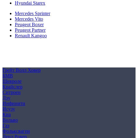
Hyundai Starex
Mercedes Sprinter
Mercedes Vito
Peugeot Boxer
Peugeot Partner
Renault Kangoo
Политика конфиденциальности
Согласие на обработку персональных данных
Cookie
Грейт Волл Ховер
БМВ
Шевроле
Крайслер
Ситроен
Дэу
Инфинити
Исузу
Киа
Вольво
Газ
Фольксваген
Ленд Ровер