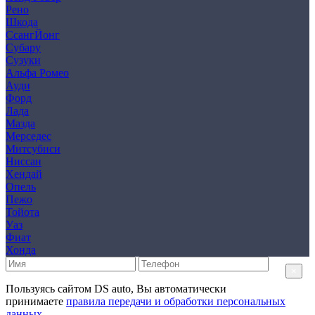
Рено
Шкода
СсангЙонг
Субару
Сузуки
Альфа Ромео
Ауди
Форд
Лада
Мазда
Мерседес
Митсубиси
Ниссан
Хендай
Опель
Пежо
Тойота
Уаз
Фиат
Хонда
×
Пользуясь сайтом DS auto, Вы автоматически
принимаете
правила передачи и обработки персональных
данных.