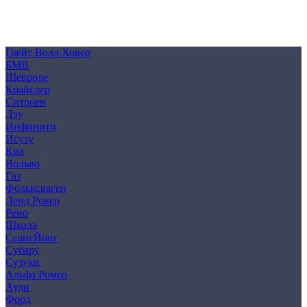
Политика конфиденциальности
Согласие на обработку персональных данных
Cookie
Грейт Волл Ховер
БМВ
Шевроле
Крайслер
Ситроен
Дэу
Инфинити
Исузу
Киа
Вольво
Газ
Фольксваген
Ленд Ровер
Рено
Шкода
СсангЙонг
Субару
Сузуки
Альфа Ромео
Ауди
Форд