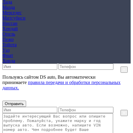
Лада
Мазда
Мерседес
Митсубиси
Ниссан
Хендай
Опель
Пежо
Тойота
Уаз
Фиат
Хонда
×
Пользуясь сайтом DS auto, Вы автоматически
принимаете
правила передачи и обработки персональных
данных.
Отправить
×