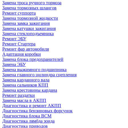
Замена троса ручного тормоза
Замена тормозных шлангов
Ремонт суппорта
Замена тормозной жидкости
Замена замка зажигания
Замена катушки зажигания
Замена стеклоподъемника
Ремонт ЭБУ
Ремонт Стартера
Ремонт фар автомобиля
Адаптация коробки
Замена блока предохранителей
Замена ЭБУ
Замена выжимного подшипника
Замена главного цилиндра сцепления
Замена карданного вала
Замена сальников КПП
Замена крестовины кардана
Ремонт раздатки
Замена масла в АКПП
Диагностика и ремонт АКПП
Диагностика бензиновых форсунок
Диагностика блока BCM
Диагностика лямбда зонда
Диагностика приводов