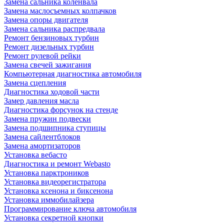
Замена сальника коленвала
Замена маслосъемных колпачков
Замена опоры двигателя
Замена сальника распредвала
Ремонт бензиновых турбин
Ремонт дизельных турбин
Ремонт рулевой рейки
Замена свечей зажигания
Компьютерная диагностика автомобиля
Замена сцепления
Диагностика ходовой части
Замер давления масла
Диагностика форсунок на стенде
Замена пружин подвески
Замена подшипника ступицы
Замена сайлентблоков
Замена амортизаторов
Установка вебасто
Диагностика и ремонт Webasto
Установка парктроников
Установка видеорегистратора
Установка ксенона и биксенона
Установка иммобилайзера
Программирование ключа автомобиля
Установка секретной кнопки