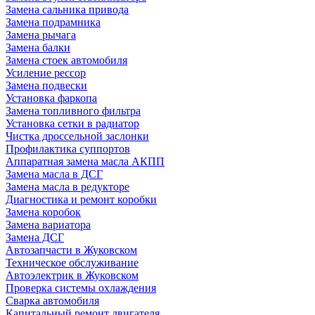
Замена сальника привода
Замена подрамника
Замена рычага
Замена балки
Замена стоек автомобиля
Усиление рессор
Замена подвески
Установка фаркопа
Замена топливного фильтра
Установка сетки в радиатор
Чистка дроссельной заслонки
Профилактика суппортов
Аппаратная замена масла АКПП
Замена масла в ДСГ
Замена масла в редукторе
Диагностика и ремонт коробки
Замена коробок
Замена вариатора
Замена ДСГ
Автозапчасти в Жуковском
Техническое обслуживание
Автоэлектрик в Жуковском
Проверка системы охлаждения
Сварка автомобиля
Капитальный ремонт двигателя