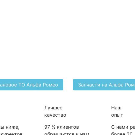
ановое ТО Альфа Ромео
Запчасти на Альфа Ро
Лучшее
Наш
качество
опыт
ы ниже,
97 % клиентов
С нами р
нкурентов
обращаются к нам
более 20