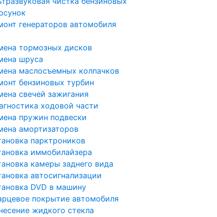
ьтразвуковая чистка бензиновых
рсунок
монт генераторов автомобиля
мена тормозных дисков
мена шруса
мена маслосъемных колпачков
монт бензиновых турбин
мена свечей зажигания
агностика ходовой части
мена пружин подвески
мена амортизаторов
тановка парктроников
тановка иммобилайзера
тановка камеры заднего вида
тановка автосигнализации
тановка DVD в машину
арцевое покрытие автомобиля
несение жидкого стекла