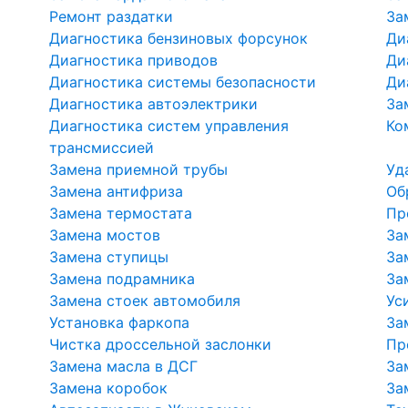
Ремонт раздатки
За
Диагностика бензиновых форсунок
Ди
Диагностика приводов
Ди
Диагностика системы безопасности
Ди
Диагностика автоэлектрики
За
Диагностика систем управления
Ко
трансмиссией
Замена приемной трубы
Уд
Замена антифриза
Об
Замена термостата
Пр
Замена мостов
За
Замена ступицы
За
Замена подрамника
За
Замена стоек автомобиля
Ус
Установка фаркопа
За
Чистка дроссельной заслонки
Пр
Замена масла в ДСГ
За
Замена коробок
За