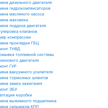
мена дизельного двигателя
мена гидрокомпенсаторов
мена масляного насоса
мена маховика
мена поддона двигателя
гулировка клапанов
мер компрессии
мена прокладки ГБЦ
монт ТНВД
омывка топливной системы
нзинового двигателя
монт ГУР
мена вакуумного усилителя
мена тормозных шлангов
мена замка зажигания
монт ЭБУ
аптация коробки
мена выжимного подшипника
мена сальников КПП