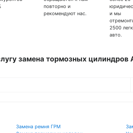
%
повторно и
юридичес
рекомендуют нас.
и мы
отремонт
2500 лег
авто.
слугу
замена тормозных цилиндров 
Замена ремня ГРМ
За