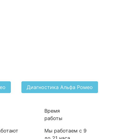
мео
Диагностика Альфа Ромео
Время
работы
аботают
Мы работаем с 9
до 21 часа