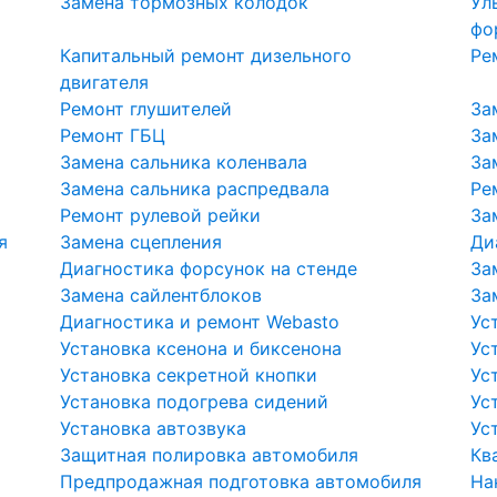
Замена тормозных колодок
Ул
фо
Капитальный ремонт дизельного
Ре
двигателя
Ремонт глушителей
За
Ремонт ГБЦ
За
Замена сальника коленвала
За
Замена сальника распредвала
Ре
Ремонт рулевой рейки
За
я
Замена сцепления
Ди
Диагностика форсунок на стенде
За
Замена сайлентблоков
За
Диагностика и ремонт Webasto
Ус
Установка ксенона и биксенона
Ус
Установка секретной кнопки
Ус
Установка подогрева сидений
Ус
Установка автозвука
Ус
Защитная полировка автомобиля
Кв
Предпродажная подготовка автомобиля
На