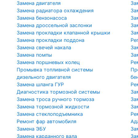
Замена двигателя
За
Замена радиатора охлаждения
За
Замена бензонасоса
За
Замена дроссельной заслонки
За
Замена прокладки клапанной крышки
За
Замена прокладки поддона
Ре
Замена свечей накала
За
Замена помпы
За
Замена поршневых колец
Ре
Промывка топливной системы
Пр
дизельного двигателя
бе
Замена шланга ГУР
Ре
Диагностика тормозной системы
За
Замена троса ручного тормоза
За
Замена тормозной жидкости
За
Замена стеклоподъемника
Ре
Ремонт фар автомобиля
Ад
Замена ЭБУ
За
Замена карданного вала
За