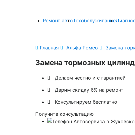
Ремонт авто
Техобслуживание
Диагно

Главная

Альфа Ромео

Замена тор
Замена тормозных цилинд

Делаем честно и с гарантией

Дарим скидку 6% на ремонт

Консультируем бесплатно
Получите консультацию