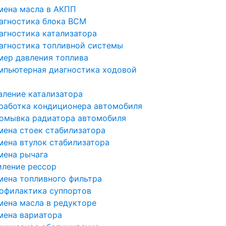
мена масла в АКПП
агностика блока BCM
агностика катализатора
агностика топливной системы
мер давления топлива
мпьютерная диагностика ходовой
аление катализатора
работка кондиционера автомобиля
омывка радиатора автомобиля
мена стоек стабилизатора
мена втулок стабилизатора
мена рычага
иление рессор
мена топливного фильтра
офилактика суппортов
мена масла в редукторе
мена вариатора