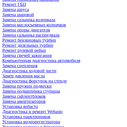
Ремонт ГБЦ
Замена шруса
Замена шаровой
Замена сальника коленвала
Замена маслосъемных колпачков
Замена опоры двигателя
Замена сальника распредвала
Ремонт бензиновых турбин
Ремонт дизельных турбин
Ремонт рулевой рейки
Замена свечей зажигания
Компьютерная диагностика автомобиля
Замена сцепления
Диагностика ходовой части
Замер давления масла
Диагностика форсунок на стенде
Замена пружин подвески
Замена подшипника ступицы
Замена сайлентблоков
Замена амортизаторов
Установка вебасто
Диагностика и ремонт Webasto
Установка парктроников
Установка видеорегистратора
Установка ксенона и биксенона