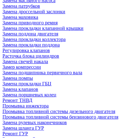
Замена масляного насоса
Замена патрубков
Замена дроссельной заслонки
Замена маховика
Замена приводного ремня
Замена прокладки клапанной крышки
Замена поддона двигателя
Замена прокладки коллектора
Замена прокладки поддона
Регулировка клапанов
Расточка блока цилиндров
Замена свечей накала
Замер компрессии
Замена подшипника первичного вала
Замена помпы
Замена прокладки ГБЦ
Замена клапанов
Замена поршневых колец
Ремонт ТНВД
Промывка инжектора
Промывка топливной системы дизельного двигателя
Промывка топливной системы бензинового двигателя
Замена рулевых наконечников
Замена шланга ГУР
Ремонт ГУР