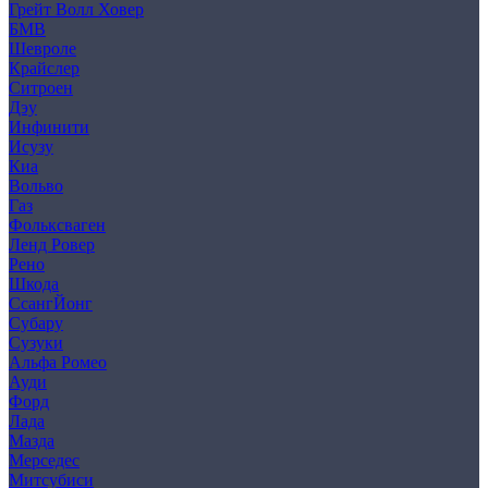
Грейт Волл Ховер
БМВ
Шевроле
Крайслер
Ситроен
Дэу
Инфинити
Исузу
Киа
Вольво
Газ
Фольксваген
Ленд Ровер
Рено
Шкода
СсангЙонг
Субару
Сузуки
Альфа Ромео
Ауди
Форд
Лада
Мазда
Мерседес
Митсубиси