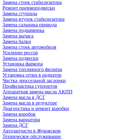
Замена стоек стабилизатора
Ремонт пневмоподвески
Замена ступицы
Замена втулок стабилизатора
Замена сальника привода
Замена подрамника
Замена рычага
Замена балки
Замена стоек автомобиля
Усиление рессор
Замена подвески
Установка фаркопа
Замена топливного фильтра
Установка сетки в радиатор
Чистка дроссельной заслонки
Профилактика суппортов
Аппаратная замена масла АКПП
Замена масла в ДСГ
Замена масла в редукторе
Диагностика и ремонт коробки
Замена коробок
Замена вариатора
Замена ДСГ
Автозапчасти в Жуковском
Техническое обслуживание