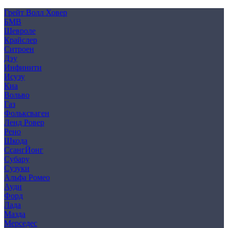
Cookie
Грейт Волл Ховер
БМВ
Шевроле
Крайслер
Ситроен
Дэу
Инфинити
Исузу
Киа
Вольво
Газ
Фольксваген
Ленд Ровер
Рено
Шкода
СсангЙонг
Субару
Сузуки
Альфа Ромео
Ауди
Форд
Лада
Мазда
Мерседес