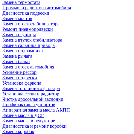
Замена термостата
Промывка радиатора автомобиля
Диагностика подвески
Замена мостов
Замена стоек стабилизатора
Ремонт пневмоподвески
Замена ступицы
Замена втулок стабилизатора
Замена сальника привода
Замена подрамника
Замена рычага
Замена балки
Замена стоек автомобиля
Усиление рессор
Замена подвески
Установка фаркопа
Замена топливного фильтра
Установка сетки в радиатор
Чистка дроссельной заслонки
Профилактика суппортов
Аппаратная замена масла АКПП
Замена масла в ДСГ
Замена масла в редукторе
Диагностика и ремонт коробки
Замена коробок