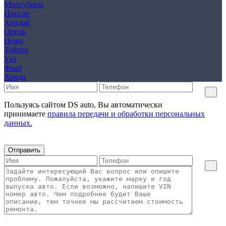
Митсубиси
Ниссан
Хендай
Опель
Пежо
Тойота
Уаз
Фиат
Хонда
×
Пользуясь сайтом DS auto, Вы автоматически
принимаете
правила передачи и обработки персональных
данных.
Отправить
×