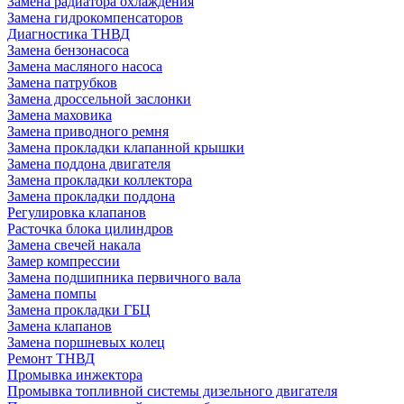
Замена радиатора охлаждения
Замена гидрокомпенсаторов
Диагностика ТНВД
Замена бензонасоса
Замена масляного насоса
Замена патрубков
Замена дроссельной заслонки
Замена маховика
Замена приводного ремня
Замена прокладки клапанной крышки
Замена поддона двигателя
Замена прокладки коллектора
Замена прокладки поддона
Регулировка клапанов
Расточка блока цилиндров
Замена свечей накала
Замер компрессии
Замена подшипника первичного вала
Замена помпы
Замена прокладки ГБЦ
Замена клапанов
Замена поршневых колец
Ремонт ТНВД
Промывка инжектора
Промывка топливной системы дизельного двигателя