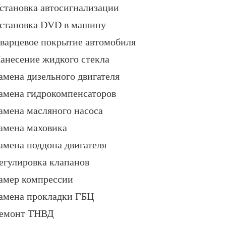
становка автосигнализации
становка DVD в машину
варцевое покрытие автомобиля
анесение жидкого стекла
амена дизельного двигателя
амена гидрокомпенсаторов
амена масляного насоса
амена маховика
амена поддона двигателя
егулировка клапанов
амер компрессии
амена прокладки ГБЦ
емонт ТНВД