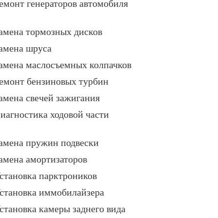
емонт генераторов автомобиля
амена тормозных дисков
амена шруса
амена маслосъемных колпачков
емонт бензиновых турбин
амена свечей зажигания
иагностика ходовой части
амена пружин подвески
амена амортизаторов
становка парктроников
становка иммобилайзера
становка камеры заднего вида