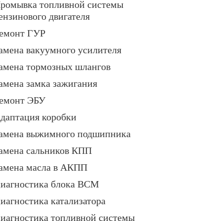
ромывка топливной системы
ензинового двигателя
емонт ГУР
амена вакуумного усилителя
амена тормозных шлангов
амена замка зажигания
емонт ЭБУ
даптация коробки
амена выжимного подшипника
амена сальников КПП
амена масла в АКПП
иагностика блока BCM
иагностика катализатора
иагностика топливной системы