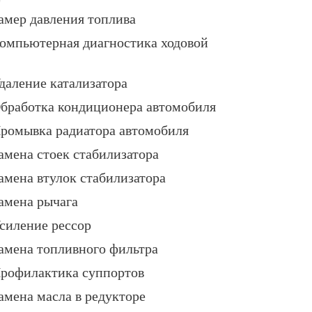
амер давления топлива
омпьютерная диагностика ходовой
даление катализатора
бработка кондиционера автомобиля
ромывка радиатора автомобиля
амена стоек стабилизатора
амена втулок стабилизатора
амена рычага
силение рессор
амена топливного фильтра
рофилактика суппортов
амена масла в редукторе