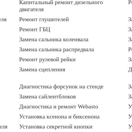
Капитальный ремонт дизельного
Р
двигателя
еля
Ремонт глушителей
З
Ремонт ГБЦ
З
Замена сальника коленвала
З
Замена сальника распредвала
Р
Ремонт рулевой рейки
З
Замена сцепления
Д
Диагностика форсунок на стенде
З
Замена сайлентблоков
З
Диагностика и ремонт Webasto
У
Установка ксенона и биксенона
У
иля
Установка секретной кнопки
У