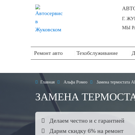
АВТ
Г. Ж
МЫ РА
Ремонт авто
Техобслуживание
Д

Главная

Альфа Ромео

Замена термостата A
ЗАМЕНА ТЕРМОСТА

Делаем честно и с гарантией

Дарим скидку 6% на ремонт