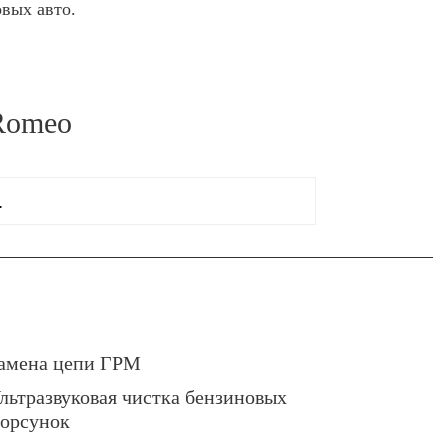
овых авто.
 Romeo
.
амена цепи ГРМ
льтразвуковая чистка бензиновых
орсунок