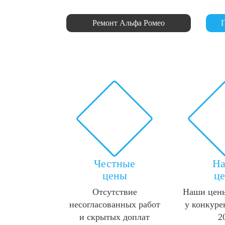
Ремонт Альфа Ромео
П
Честные
Н
цены
ц
Отсутствие
Наши цены
несогласованных работ
у конкуре
и скрытых доплат
2