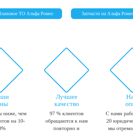
лановое ТО Альфа Ромео
Запчасти на Альфа Роме
аши
Лучшее
Н
ены
качество
оп
 ниже, чем
97 % клиентов
С нами раб
нтов на 10-
обращаются к нам
20 юридиче
0%
повторно и
мы отремо