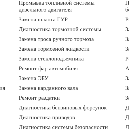
Промывка топливной системы
П
дизельного двигателя
б
Замена шланга ГУР
Р
Диагностика тормозной системы
З
Замена троса ручного тормоза
З
Замена тормозной жидкости
З
Замена стеклоподъемника
Р
Ремонт фар автомобиля
А
Замена ЭБУ
З
ия
Замена карданного вала
З
Ремонт раздатки
З
Диагностика бензиновых форсунок
Д
Диагностика приводов
Д
Диагностика системы безопасности
Д