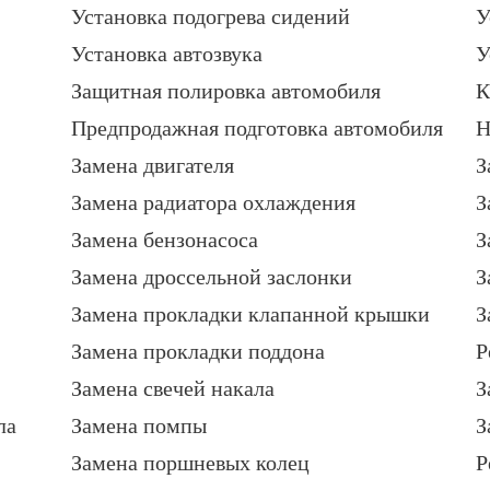
Установка подогрева сидений
У
Установка автозвука
У
Защитная полировка автомобиля
К
Предпродажная подготовка автомобиля
Н
Замена двигателя
З
Замена радиатора охлаждения
З
Замена бензонасоса
З
Замена дроссельной заслонки
З
Замена прокладки клапанной крышки
З
Замена прокладки поддона
Р
Замена свечей накала
З
ла
Замена помпы
З
Замена поршневых колец
Р