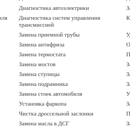
Диагностика автоэлектрики
З
иля
Диагностика систем управления
К
трансмиссией
Замена приемной трубы
У
Замена антифриза
О
Замена термостата
П
Замена мостов
З
Замена ступицы
З
Замена подрамника
З
Замена стоек автомобиля
У
Установка фаркопа
З
Чистка дроссельной заслонки
П
Замена масла в ДСГ
З