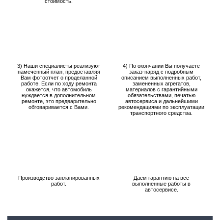
стоимость.
3) Наши специалисты реализуют
4) По окончании Вы получаете
намеченный план, предоставляя
заказ-наряд с подробным
Вам фотоотчет о проделанной
описанием выполненных работ,
работе. Если по ходу ремонта
замененных агрегатов,
окажется, что автомобиль
материалов с гарантийными
нуждается в дополнительном
обязательствами, печатью
ремонте, это предварительно
автосервиса и дальнейшими
обговаривается с Вами.
рекомендациями по эксплуатации
транспортного средства.
Производство запланированных
Даем гарантию на все
работ.
выполненные работы в
автосервисе.