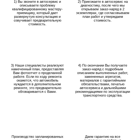
1) Вы звоните в автосервис и
2) Приезжаете в автосервис на
описываете проблему
диагностику, после чего мы
квалифицированному мастеру-
открываем заказ-наряд в 2
приемщику, который дает
экземплярах, где согласовываем
развернутую консультацию и
план работ и утверждаем
озвучивает предварительную
стоимость.
стоимость.
3) Наши специалисты реализуют
4) По окончании Вы получаете
намеченный план, предоставляя
заказ-наряд с подробным
Вам фотоотчет о проделанной
описанием выполненных работ,
работе. Если по ходу ремонта
замененных агрегатов,
окажется, что автомобиль
материалов с гарантийными
нуждается в дополнительном
обязательствами, печатью
ремонте, это предварительно
автосервиса и дальнейшими
обговаривается с Вами.
рекомендациями по эксплуатации
транспортного средства.
Производство запланированных
Даем гарантию на все