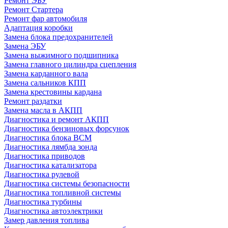
Ремонт ЭБУ
Ремонт Стартера
Ремонт фар автомобиля
Адаптация коробки
Замена блока предохранителей
Замена ЭБУ
Замена выжимного подшипника
Замена главного цилиндра сцепления
Замена карданного вала
Замена сальников КПП
Замена крестовины кардана
Ремонт раздатки
Замена масла в АКПП
Диагностика и ремонт АКПП
Диагностика бензиновых форсунок
Диагностика блока BCM
Диагностика лямбда зонда
Диагностика приводов
Диагностика катализатора
Диагностика рулевой
Диагностика системы безопасности
Диагностика топливной системы
Диагностика турбины
Диагностика автоэлектрики
Замер давления топлива