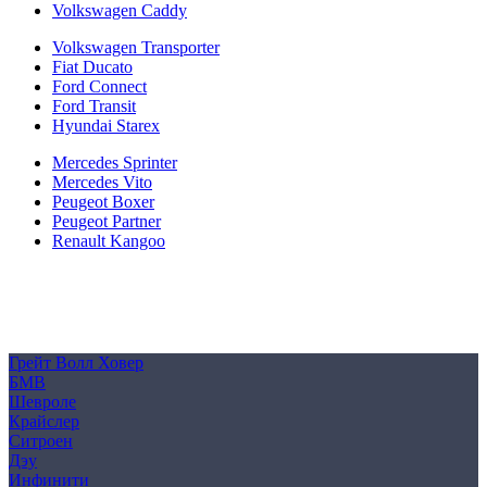
Volkswagen Caddy
Volkswagen Transporter
Fiat Ducato
Ford Connect
Ford Transit
Hyundai Starex
Mercedes Sprinter
Mercedes Vito
Peugeot Boxer
Peugeot Partner
Renault Kangoo
Политика конфиденциальности
Согласие на обработку персональных данных
Cookie
Грейт Волл Ховер
БМВ
Шевроле
Крайслер
Ситроен
Дэу
Инфинити