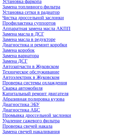
Установка фаркопа
Замена топливного фильтра
Установка сетки в радиатор
Чистка дроссельной заслонки
Профилактика суппортов
Аппаратная замена масла АКПП
Замена масла в ДСГ
Замена масла в редукторе
Диагностика и ремонт коробки
Замена коробок
Замена вариатора
Замена ДСГ
Автозапчасти в Жуковском
Техническое обслуживание
Автоэлектрик в Жуковском
Проверка системы охлаждения
Сварка автомобиля
Капитальный ремонт двигателя
Абразивная полировка кузова
Диагностика ЭБУ
Диагностика АБС
Промывка дроссельной заслонки
Удаление сажевого фильтра
Проверка свечей накала
Замена свечей накаливания