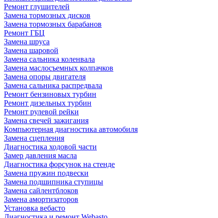
Ремонт глушителей
Замена тормозных дисков
Замена тормозных барабанов
Ремонт ГБЦ
Замена шруса
Замена шаровой
Замена сальника коленвала
Замена маслосъемных колпачков
Замена опоры двигателя
Замена сальника распредвала
Ремонт бензиновых турбин
Ремонт дизельных турбин
Ремонт рулевой рейки
Замена свечей зажигания
Компьютерная диагностика автомобиля
Замена сцепления
Диагностика ходовой части
Замер давления масла
Диагностика форсунок на стенде
Замена пружин подвески
Замена подшипника ступицы
Замена сайлентблоков
Замена амортизаторов
Установка вебасто
Диагностика и ремонт Webasto