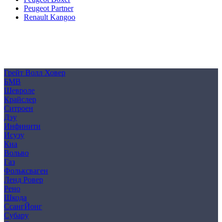
Peugeot Partner
Renault Kangoo
Политика конфиденциальности
Согласие на обработку персональных данных
Cookie
Грейт Волл Ховер
БМВ
Шевроле
Крайслер
Ситроен
Дэу
Инфинити
Исузу
Киа
Вольво
Газ
Фольксваген
Ленд Ровер
Рено
Шкода
СсангЙонг
Субару