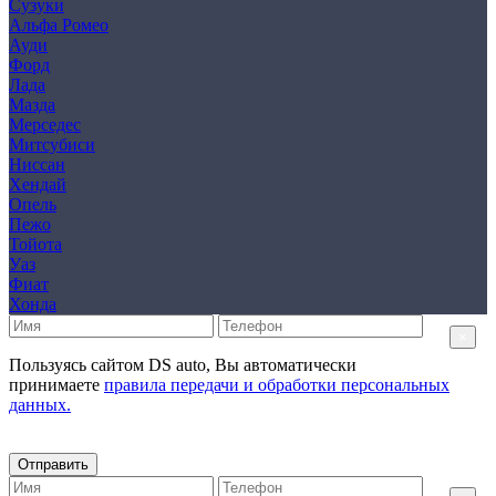
Сузуки
Альфа Ромео
Ауди
Форд
Лада
Мазда
Мерседес
Митсубиси
Ниссан
Хендай
Опель
Пежо
Тойота
Уаз
Фиат
Хонда
×
Пользуясь сайтом DS auto, Вы автоматически
принимаете
правила передачи и обработки персональных
данных.
Отправить