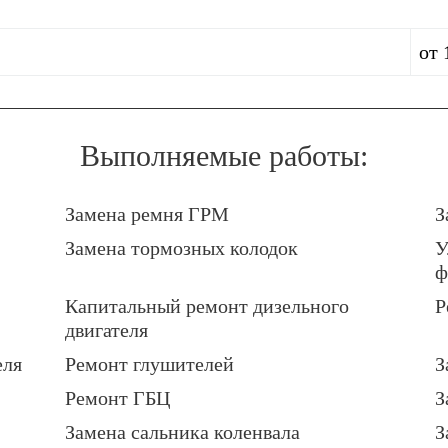
от 
Выполняемые работы:
Замена ремня ГРМ
З
Замена тормозных колодок
У
ф
Капитальный ремонт дизельного
Р
двигателя
еля
Ремонт глушителей
З
Ремонт ГБЦ
З
Замена сальника коленвала
З