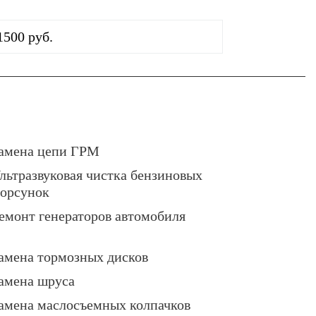
1500 руб.
амена цепи ГРМ
льтразвуковая чистка бензиновых
орсунок
емонт генераторов автомобиля
амена тормозных дисков
амена шруса
амена маслосъемных колпачков