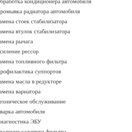
бработка кондиционера автомобиля
ромывка радиатора автомобиля
амена стоек стабилизатора
амена втулок стабилизатора
амена рычага
силение рессор
амена топливного фильтра
рофилактика суппортов
амена масла в редукторе
амена вариатора
ехническое обслуживание
варка автомобиля
иагностика ЭБУ
даление сажевого фильтра