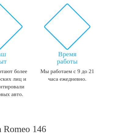
аш
Время
ыт
работы
отают более
Мы работаем с 9 до 21
ских лиц и
часа ежедневно.
нтировали
овых авто.
a Romeo 146