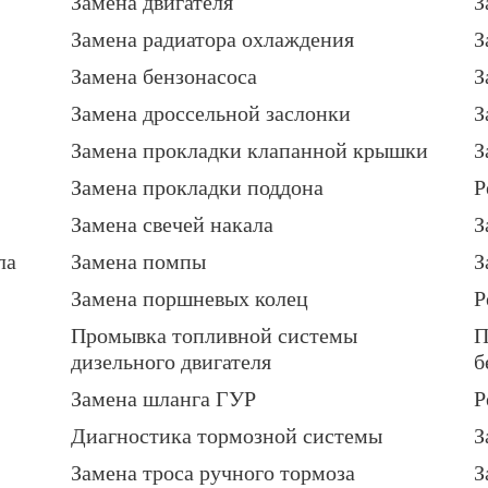
Замена двигателя
З
Замена радиатора охлаждения
З
Замена бензонасоса
З
Замена дроссельной заслонки
З
Замена прокладки клапанной крышки
З
Замена прокладки поддона
Р
Замена свечей накала
З
ла
Замена помпы
З
Замена поршневых колец
Р
Промывка топливной системы
П
дизельного двигателя
б
Замена шланга ГУР
Р
Диагностика тормозной системы
З
Замена троса ручного тормоза
З