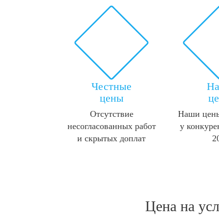
Честные
Н
цены
ц
Отсутствие
Наши цены
несогласованных работ
у конкуре
и скрытых доплат
2
Цена на ус