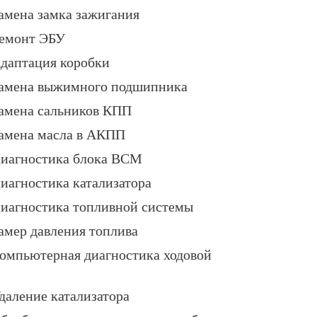
амена замка зажигания
емонт ЭБУ
даптация коробки
амена выжимного подшипника
амена сальников КПП
амена масла в АКПП
иагностика блока BCM
иагностика катализатора
иагностика топливной системы
амер давления топлива
омпьютерная диагностика ходовой
даление катализатора