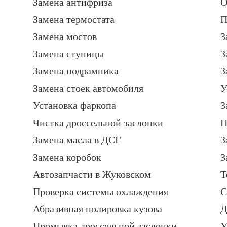
Замена антифриза
О
Замена термостата
П
Замена мостов
З
Замена ступицы
З
Замена подрамника
З
Замена стоек автомобиля
У
Установка фаркопа
З
Чистка дроссельной заслонки
П
Замена масла в ДСГ
З
Замена коробок
З
Автозапчасти в Жуковском
Т
Проверка системы охлаждения
С
Абразивная полировка кузова
Д
Промывка дроссельной заслонки
У