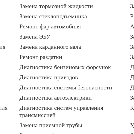
Замена тормозной жидкости
З
Замена стеклоподъемника
Р
Ремонт фар автомобиля
А
Замена ЭБУ
З
ия
Замена карданного вала
З
Ремонт раздатки
З
Диагностика бензиновых форсунок
Д
Диагностика приводов
Д
Диагностика системы безопасности
Д
Диагностика автоэлектрики
З
иля
Диагностика систем управления
К
трансмиссией
Замена приемной трубы
У