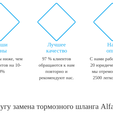
аши
Лучшее
Н
ены
качество
оп
 ниже, чем
97 % клиентов
С нами раб
нтов на 10-
обращаются к нам
20 юридиче
0%
повторно и
мы отремо
рекомендуют нас.
2500 легк
лугу
замена тормозного шланга Alf