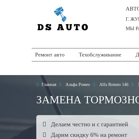
АВТ
Г. Ж
МЫ РА
Ремонт авто
Техобслуживание
Д

Главная

Альфа Ромео

Alfa Romeo 146

ЗАМЕНА ТОРМОЗНО

Делаем честно и с гарантией

Дарим скидку 6% на ремонт