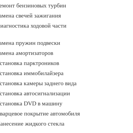
емонт бензиновых турбин
амена свечей зажигания
иагностика ходовой части
амена пружин подвески
амена амортизаторов
становка парктроников
становка иммобилайзера
становка камеры заднего вида
становка автосигнализации
становка DVD в машину
варцевое покрытие автомобиля
анесение жидкого стекла