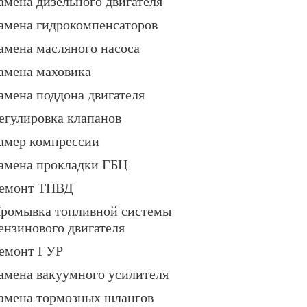
амена дизельного двигателя
амена гидрокомпенсаторов
амена масляного насоса
амена маховика
амена поддона двигателя
егулировка клапанов
амер компрессии
амена прокладки ГБЦ
емонт ТНВД
ромывка топливной системы
ензинового двигателя
емонт ГУР
амена вакуумного усилителя
амена тормозных шлангов