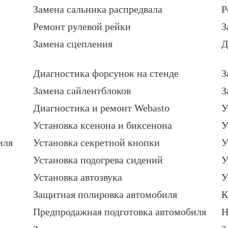
Замена сальника распредвала
Р
Ремонт рулевой рейки
З
Замена сцепления
Д
Диагностика форсунок на стенде
З
Замена сайлентблоков
З
Диагностика и ремонт Webasto
У
Установка ксенона и биксенона
У
иля
Установка секретной кнопки
У
Установка подогрева сидений
У
Установка автозвука
У
Защитная полировка автомобиля
К
Предпродажная подготовка автомобиля
Н