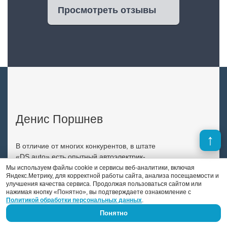
Просмотреть отзывы
Денис Поршнев
В отличие от многих конкурентов, в штате
«DS auto» есть опытный автоэлектрик-
диагност. Это Денис Поршнев, который
Мы используем файлы cookie и сервисы веб-аналитики, включая
Яндекс.Метрику, для корректной работы сайта, анализа посещаемости и
занимается автоэлектрикой уже 9 лет.
улучшения качества сервиса. Продолжая пользоваться сайтом или
нажимая кнопку «Понятно», вы подтверждаете ознакомление с
Previous
Next
Политикой обработки персональных данных
.
Понятно