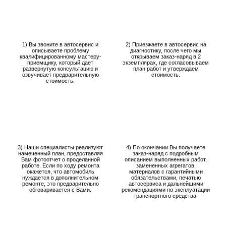
1) Вы звоните в автосервис и
2) Приезжаете в автосервис на
описываете проблему
диагностику, после чего мы
квалифицированному мастеру-
открываем заказ-наряд в 2
приемщику, который дает
экземплярах, где согласовываем
развернутую консультацию и
план работ и утверждаем
озвучивает предварительную
стоимость.
стоимость.
3) Наши специалисты реализуют
4) По окончании Вы получаете
намеченный план, предоставляя
заказ-наряд с подробным
Вам фотоотчет о проделанной
описанием выполненных работ,
работе. Если по ходу ремонта
замененных агрегатов,
окажется, что автомобиль
материалов с гарантийными
нуждается в дополнительном
обязательствами, печатью
ремонте, это предварительно
автосервиса и дальнейшими
обговаривается с Вами.
рекомендациями по эксплуатации
транспортного средства.