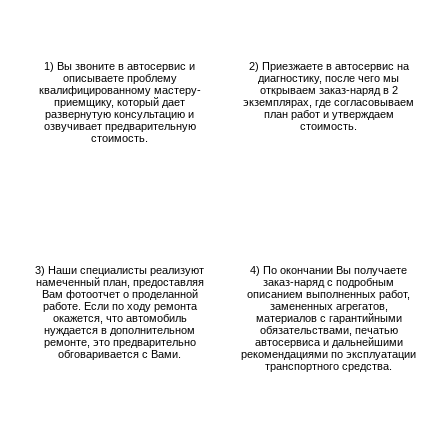
1) Вы звоните в автосервис и
2) Приезжаете в автосервис на
описываете проблему
диагностику, после чего мы
квалифицированному мастеру-
открываем заказ-наряд в 2
приемщику, который дает
экземплярах, где согласовываем
развернутую консультацию и
план работ и утверждаем
озвучивает предварительную
стоимость.
стоимость.
3) Наши специалисты реализуют
4) По окончании Вы получаете
намеченный план, предоставляя
заказ-наряд с подробным
Вам фотоотчет о проделанной
описанием выполненных работ,
работе. Если по ходу ремонта
замененных агрегатов,
окажется, что автомобиль
материалов с гарантийными
нуждается в дополнительном
обязательствами, печатью
ремонте, это предварительно
автосервиса и дальнейшими
обговаривается с Вами.
рекомендациями по эксплуатации
транспортного средства.