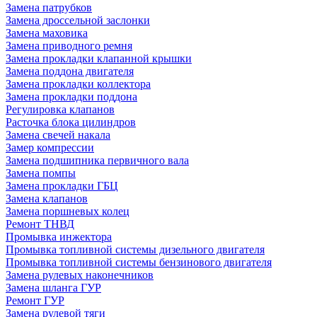
Замена патрубков
Замена дроссельной заслонки
Замена маховика
Замена приводного ремня
Замена прокладки клапанной крышки
Замена поддона двигателя
Замена прокладки коллектора
Замена прокладки поддона
Регулировка клапанов
Расточка блока цилиндров
Замена свечей накала
Замер компрессии
Замена подшипника первичного вала
Замена помпы
Замена прокладки ГБЦ
Замена клапанов
Замена поршневых колец
Ремонт ТНВД
Промывка инжектора
Промывка топливной системы дизельного двигателя
Промывка топливной системы бензинового двигателя
Замена рулевых наконечников
Замена шланга ГУР
Ремонт ГУР
Замена рулевой тяги