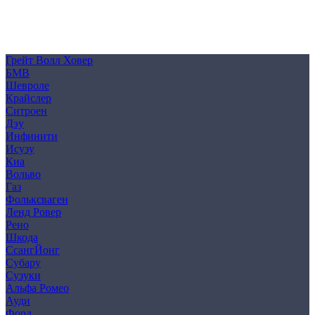
Политика конфиденциальности
Согласие на обработку персональных данных
Cookie
Грейт Волл Ховер
БМВ
Шевроле
Крайслер
Ситроен
Дэу
Инфинити
Исузу
Киа
Вольво
Газ
Фольксваген
Ленд Ровер
Рено
Шкода
СсангЙонг
Субару
Сузуки
Альфа Ромео
Ауди
Форд