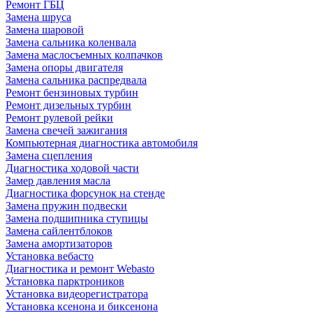
Ремонт ГБЦ
Замена шруса
Замена шаровой
Замена сальника коленвала
Замена маслосъемных колпачков
Замена опоры двигателя
Замена сальника распредвала
Ремонт бензиновых турбин
Ремонт дизельных турбин
Ремонт рулевой рейки
Замена свечей зажигания
Компьютерная диагностика автомобиля
Замена сцепления
Диагностика ходовой части
Замер давления масла
Диагностика форсунок на стенде
Замена пружин подвески
Замена подшипника ступицы
Замена сайлентблоков
Замена амортизаторов
Установка вебасто
Диагностика и ремонт Webasto
Установка парктроников
Установка видеорегистратора
Установка ксенона и биксенона