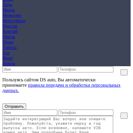
Лада
Мазда
Мерседес
Митсубиси
Ниссан
Хендай
Опель
Пежо
Тойота
Уаз
Фиат
Хонда
×
Пользуясь сайтом DS auto, Вы автоматически
принимаете
правила передачи и обработки персональных
данных.
Отправить
×