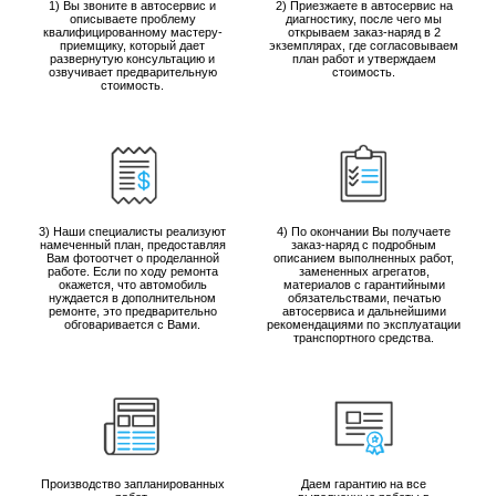
1) Вы звоните в автосервис и
2) Приезжаете в автосервис на
описываете проблему
диагностику, после чего мы
квалифицированному мастеру-
открываем заказ-наряд в 2
приемщику, который дает
экземплярах, где согласовываем
развернутую консультацию и
план работ и утверждаем
озвучивает предварительную
стоимость.
стоимость.
3) Наши специалисты реализуют
4) По окончании Вы получаете
намеченный план, предоставляя
заказ-наряд с подробным
Вам фотоотчет о проделанной
описанием выполненных работ,
работе. Если по ходу ремонта
замененных агрегатов,
окажется, что автомобиль
материалов с гарантийными
нуждается в дополнительном
обязательствами, печатью
ремонте, это предварительно
автосервиса и дальнейшими
обговаривается с Вами.
рекомендациями по эксплуатации
транспортного средства.
Производство запланированных
Даем гарантию на все