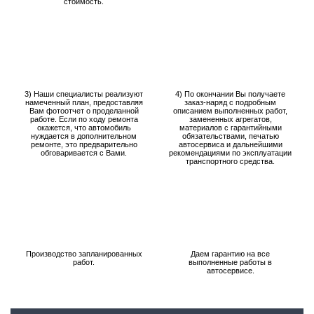
стоимость.
3) Наши специалисты реализуют
4) По окончании Вы получаете
намеченный план, предоставляя
заказ-наряд с подробным
Вам фотоотчет о проделанной
описанием выполненных работ,
работе. Если по ходу ремонта
замененных агрегатов,
окажется, что автомобиль
материалов с гарантийными
нуждается в дополнительном
обязательствами, печатью
ремонте, это предварительно
автосервиса и дальнейшими
обговаривается с Вами.
рекомендациями по эксплуатации
транспортного средства.
Производство запланированных
Даем гарантию на все
работ.
выполненные работы в
автосервисе.