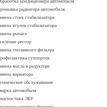
бработка кондиционера автомобиля
ромывка радиатора автомобиля
амена стоек стабилизатора
амена втулок стабилизатора
амена рычага
силение рессор
амена топливного фильтра
рофилактика суппортов
амена масла в редукторе
амена вариатора
ехническое обслуживание
варка автомобиля
иагностика ЭБУ
даление сажевого фильтра