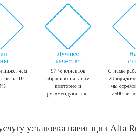
аши
Лучшее
Н
ены
качество
оп
 ниже, чем
97 % клиентов
С нами раб
нтов на 10-
обращаются к нам
20 юридиче
0%
повторно и
мы отремо
рекомендуют нас.
2500 легк
 услугу
установка навигации Alfa 