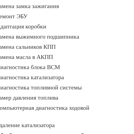
амена замка зажигания
емонт ЭБУ
даптация коробки
амена выжимного подшипника
амена сальников КПП
амена масла в АКПП
иагностика блока BCM
иагностика катализатора
иагностика топливной системы
амер давления топлива
омпьютерная диагностика ходовой
даление катализатора