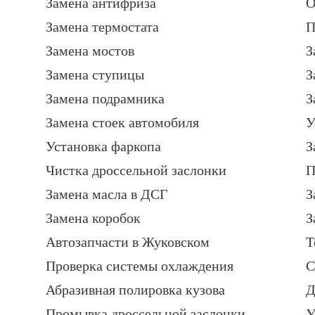
Замена антифриза
О
Замена термостата
П
Замена мостов
З
Замена ступицы
З
Замена подрамника
З
Замена стоек автомобиля
У
Установка фаркопа
З
Чистка дроссельной заслонки
П
Замена масла в ДСГ
З
Замена коробок
З
Автозапчасти в Жуковском
Т
Проверка системы охлаждения
С
Абразивная полировка кузова
Д
Промывка дроссельной заслонки
У