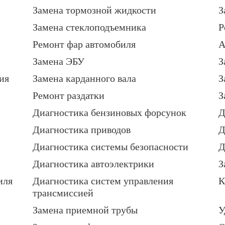
Замена тормозной жидкости
З
Замена стеклоподъемника
Р
Ремонт фар автомобиля
А
Замена ЭБУ
З
ия
Замена карданного вала
З
Ремонт раздатки
З
Диагностика бензиновых форсунок
Д
Диагностика приводов
Д
Диагностика системы безопасности
Д
Диагностика автоэлектрики
З
иля
Диагностика систем управления
К
трансмиссией
Замена приемной трубы
У