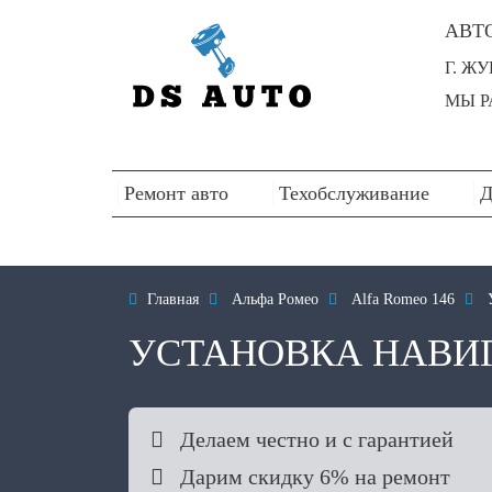
АВТ
Г. Ж
МЫ РА
Ремонт авто
Техобслуживание
Д

Главная

Альфа Ромео

Alfa Romeo 146

УСТАНОВКА НАВИГ

Делаем честно и с гарантией

Дарим скидку 6% на ремонт