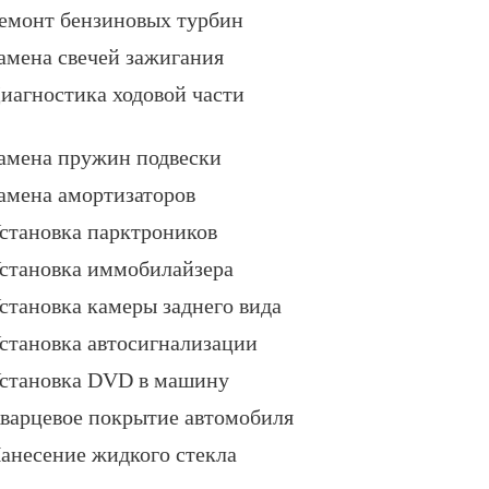
емонт бензиновых турбин
амена свечей зажигания
иагностика ходовой части
амена пружин подвески
амена амортизаторов
становка парктроников
становка иммобилайзера
становка камеры заднего вида
становка автосигнализации
становка DVD в машину
варцевое покрытие автомобиля
анесение жидкого стекла