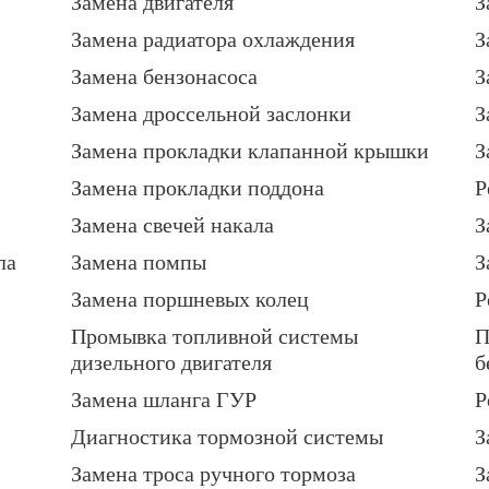
Замена двигателя
З
Замена радиатора охлаждения
З
Замена бензонасоса
З
Замена дроссельной заслонки
З
Замена прокладки клапанной крышки
З
Замена прокладки поддона
Р
Замена свечей накала
З
ла
Замена помпы
З
Замена поршневых колец
Р
Промывка топливной системы
П
дизельного двигателя
б
Замена шланга ГУР
Р
Диагностика тормозной системы
З
Замена троса ручного тормоза
З