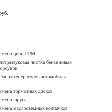
руб.
амена цепи ГРМ
льтразвуковая чистка бензиновых
орсунок
емонт генераторов автомобиля
амена тормозных дисков
амена шруса
амена маслосъемных колпачков