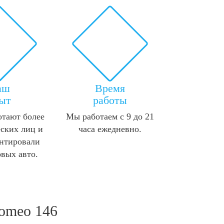
аш
Время
ыт
работы
отают более
Мы работаем с 9 до 21
ских лиц и
часа ежедневно.
нтировали
овых авто.
Romeo 146