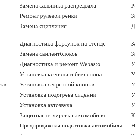
Замена сальника распредвала
Р
Ремонт рулевой рейки
З
Замена сцепления
Д
Диагностика форсунок на стенде
З
Замена сайлентблоков
З
Диагностика и ремонт Webasto
У
Установка ксенона и биксенона
У
иля
Установка секретной кнопки
У
Установка подогрева сидений
У
Установка автозвука
У
Защитная полировка автомобиля
К
Предпродажная подготовка автомобиля
Н