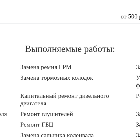
от 500 
Выполняемые работы:
Замена ремня ГРМ
З
Замена тормозных колодок
У
ф
Капитальный ремонт дизельного
Р
двигателя
еля
Ремонт глушителей
З
Ремонт ГБЦ
З
Замена сальника коленвала
З