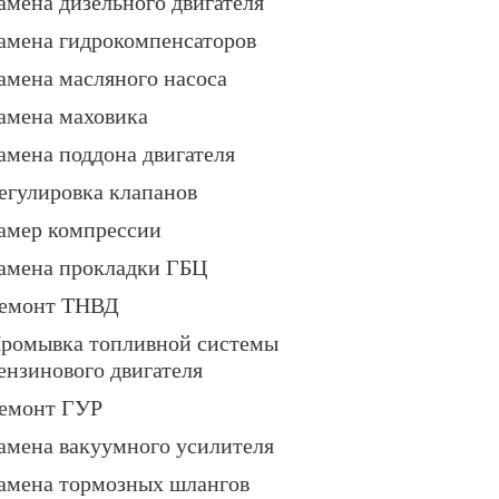
амена дизельного двигателя
амена гидрокомпенсаторов
амена масляного насоса
амена маховика
амена поддона двигателя
егулировка клапанов
амер компрессии
амена прокладки ГБЦ
емонт ТНВД
ромывка топливной системы
ензинового двигателя
емонт ГУР
амена вакуумного усилителя
амена тормозных шлангов