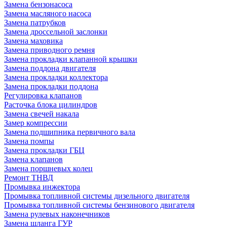
Замена бензонасоса
Замена масляного насоса
Замена патрубков
Замена дроссельной заслонки
Замена маховика
Замена приводного ремня
Замена прокладки клапанной крышки
Замена поддона двигателя
Замена прокладки коллектора
Замена прокладки поддона
Регулировка клапанов
Расточка блока цилиндров
Замена свечей накала
Замер компрессии
Замена подшипника первичного вала
Замена помпы
Замена прокладки ГБЦ
Замена клапанов
Замена поршневых колец
Ремонт ТНВД
Промывка инжектора
Промывка топливной системы дизельного двигателя
Промывка топливной системы бензинового двигателя
Замена рулевых наконечников
Замена шланга ГУР