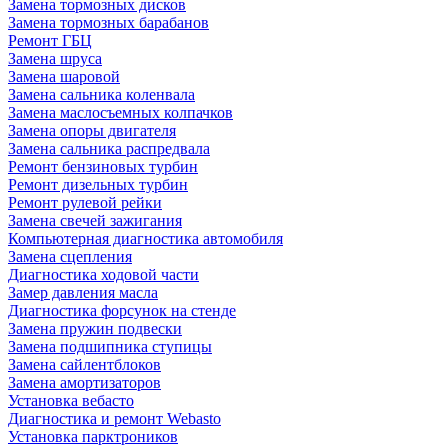
Замена тормозных дисков
Замена тормозных барабанов
Ремонт ГБЦ
Замена шруса
Замена шаровой
Замена сальника коленвала
Замена маслосъемных колпачков
Замена опоры двигателя
Замена сальника распредвала
Ремонт бензиновых турбин
Ремонт дизельных турбин
Ремонт рулевой рейки
Замена свечей зажигания
Компьютерная диагностика автомобиля
Замена сцепления
Диагностика ходовой части
Замер давления масла
Диагностика форсунок на стенде
Замена пружин подвески
Замена подшипника ступицы
Замена сайлентблоков
Замена амортизаторов
Установка вебасто
Диагностика и ремонт Webasto
Установка парктроников