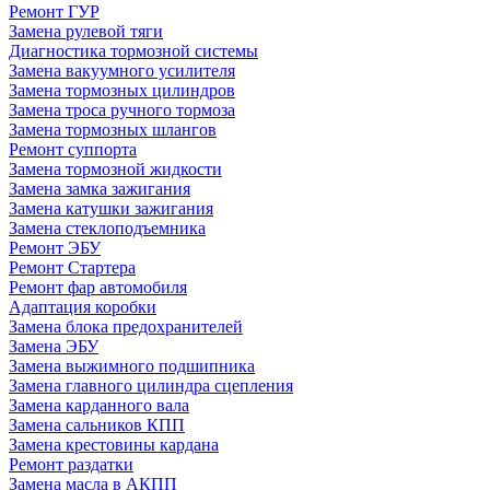
Ремонт ГУР
Замена рулевой тяги
Диагностика тормозной системы
Замена вакуумного усилителя
Замена тормозных цилиндров
Замена троса ручного тормоза
Замена тормозных шлангов
Ремонт суппорта
Замена тормозной жидкости
Замена замка зажигания
Замена катушки зажигания
Замена стеклоподъемника
Ремонт ЭБУ
Ремонт Стартера
Ремонт фар автомобиля
Адаптация коробки
Замена блока предохранителей
Замена ЭБУ
Замена выжимного подшипника
Замена главного цилиндра сцепления
Замена карданного вала
Замена сальников КПП
Замена крестовины кардана
Ремонт раздатки
Замена масла в АКПП