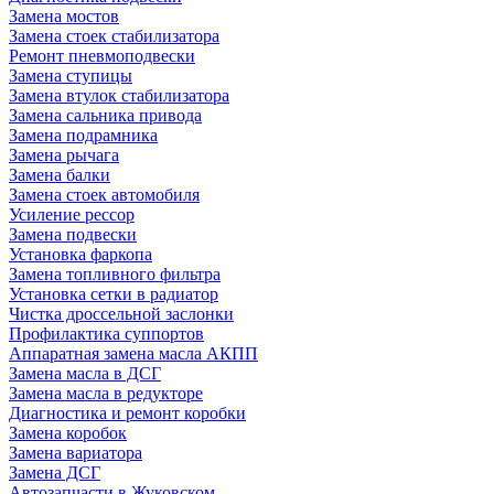
Замена мостов
Замена стоек стабилизатора
Ремонт пневмоподвески
Замена ступицы
Замена втулок стабилизатора
Замена сальника привода
Замена подрамника
Замена рычага
Замена балки
Замена стоек автомобиля
Усиление рессор
Замена подвески
Установка фаркопа
Замена топливного фильтра
Установка сетки в радиатор
Чистка дроссельной заслонки
Профилактика суппортов
Аппаратная замена масла АКПП
Замена масла в ДСГ
Замена масла в редукторе
Диагностика и ремонт коробки
Замена коробок
Замена вариатора
Замена ДСГ
Автозапчасти в Жуковском