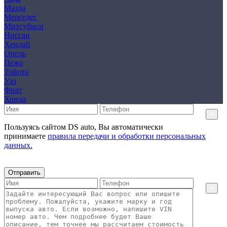
Мазда
Мерседес
Митсубиси
Ниссан
Хендай
Опель
Пежо
Тойота
Уаз
Фиат
Хонда
×
Пользуясь сайтом DS auto, Вы автоматически
принимаете
правила передачи и обработки персональных
данных.
Отправить
×