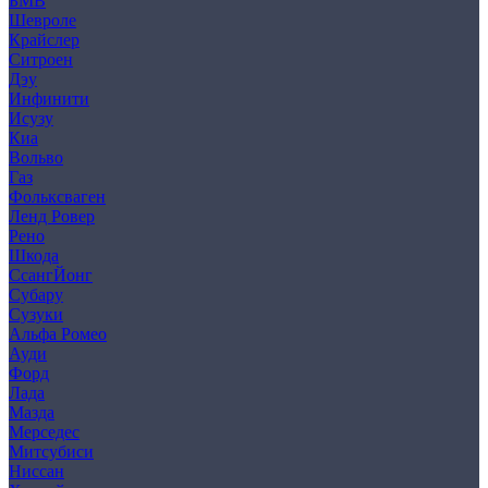
БМВ
Шевроле
Крайслер
Ситроен
Дэу
Инфинити
Исузу
Киа
Вольво
Газ
Фольксваген
Ленд Ровер
Рено
Шкода
СсангЙонг
Субару
Сузуки
Альфа Ромео
Ауди
Форд
Лада
Мазда
Мерседес
Митсубиси
Ниссан