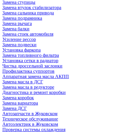
Замена ступицы
Замена втулок стабилизатора
Замена сальника привода
Замена подрамника
Замена рычага
Замена балки
Замена стоек автомобиля
Усиление рессор
Замена подвески
Установка фаркопа
Замена топливного фильтра
Установка сетки в радиатор
Чистка дроссельной заслонки
Профилактика суппортов
Аппаратная замена масла АКПП
Замена масла в ДСГ
Замена масла в редукторе
Диагностика и ремонт коробки
Замена коробок
Замена вариатора
Замена ДСГ
Автозапчасти в Жуковском
Техническое обслуживание
Автоэлектрик в Жуковском
Проверка системы охлаждения