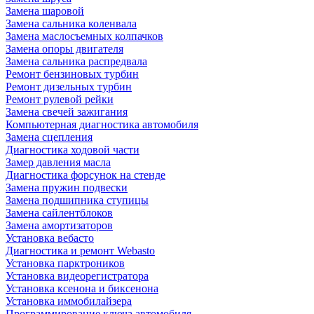
Замена шаровой
Замена сальника коленвала
Замена маслосъемных колпачков
Замена опоры двигателя
Замена сальника распредвала
Ремонт бензиновых турбин
Ремонт дизельных турбин
Ремонт рулевой рейки
Замена свечей зажигания
Компьютерная диагностика автомобиля
Замена сцепления
Диагностика ходовой части
Замер давления масла
Диагностика форсунок на стенде
Замена пружин подвески
Замена подшипника ступицы
Замена сайлентблоков
Замена амортизаторов
Установка вебасто
Диагностика и ремонт Webasto
Установка парктроников
Установка видеорегистратора
Установка ксенона и биксенона
Установка иммобилайзера
Программирование ключа автомобиля