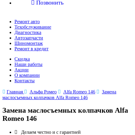

Позвонить
Ремонт авто
Техобслуживание
Диагностика
Автозапчасти
Шиномонтаж
Ремонт в кредит
Скидка
Наши работы
Акции
О компании
Контакты

Главная

Альфа Ромео

Alfa Romeo 146

Замена
маслосъемных колпачков Alfa Romeo 146
Замена маслосъемных колпачков Alfa
Romeo 146

Делаем честно и с гарантией