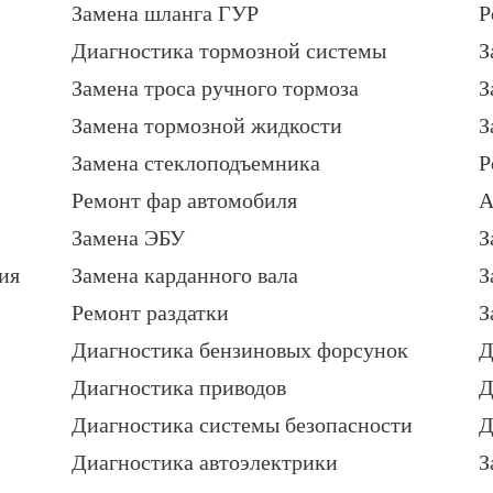
Замена шланга ГУР
Р
Диагностика тормозной системы
З
Замена троса ручного тормоза
З
Замена тормозной жидкости
З
Замена стеклоподъемника
Р
Ремонт фар автомобиля
А
Замена ЭБУ
З
ия
Замена карданного вала
З
Ремонт раздатки
З
Диагностика бензиновых форсунок
Д
Диагностика приводов
Д
Диагностика системы безопасности
Д
Диагностика автоэлектрики
З