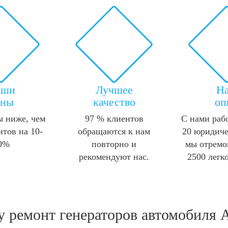
аши
Лучшее
Н
ены
качество
оп
 ниже, чем
97 % клиентов
С нами раб
нтов на 10-
обращаются к нам
20 юридиче
0%
повторно и
мы отремо
рекомендуют нас.
2500 легк
гу
ремонт генераторов автомобиля 