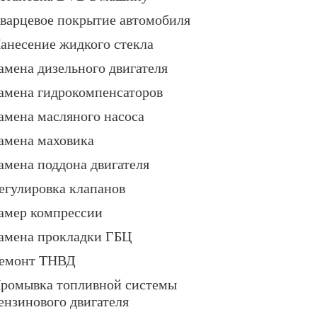
варцевое покрытие автомобиля
анесение жидкого стекла
амена дизельного двигателя
амена гидрокомпенсаторов
амена масляного насоса
амена маховика
амена поддона двигателя
егулировка клапанов
амер компрессии
амена прокладки ГБЦ
емонт ТНВД
ромывка топливной системы
ензинового двигателя