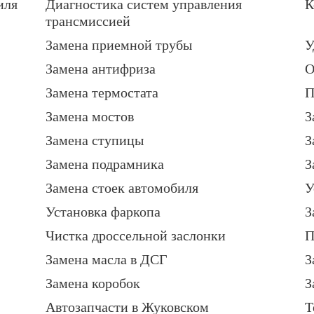
иля
Диагностика систем управления
К
трансмиссией
Замена приемной трубы
У
Замена антифриза
О
Замена термостата
П
Замена мостов
З
Замена ступицы
З
Замена подрамника
З
Замена стоек автомобиля
У
Установка фаркопа
З
Чистка дроссельной заслонки
П
Замена масла в ДСГ
З
Замена коробок
З
Автозапчасти в Жуковском
Т