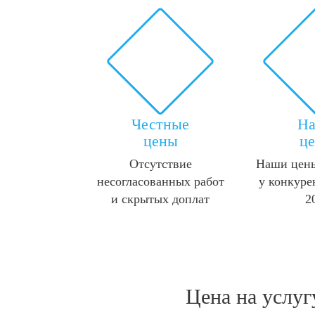
Честные
Н
цены
ц
Отсутствие
Наши цены
несогласованных работ
у конкуре
и скрытых доплат
2
Цена на услу