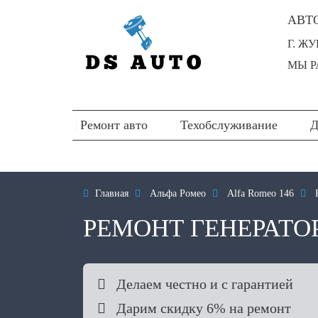
АВТ
Г. Ж
МЫ РА
Ремонт авто
Техобслуживание
Д

Главная

Альфа Ромео

Alfa Romeo 146

РЕМОНТ ГЕНЕРАТО

Делаем честно и с гарантией

Дарим скидку 6% на ремонт