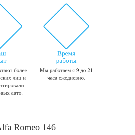
аш
Время
ыт
работы
отают более
Мы работаем с 9 до 21
ских лиц и
часа ежедневно.
нтировали
овых авто.
Alfa Romeo 146