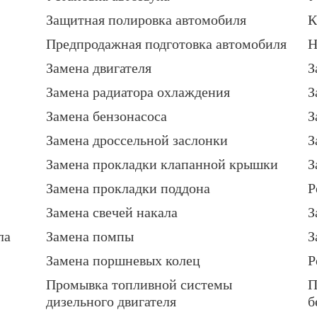
Защитная полировка автомобиля
К
Предпродажная подготовка автомобиля
Н
Замена двигателя
З
Замена радиатора охлаждения
З
Замена бензонасоса
З
Замена дроссельной заслонки
З
Замена прокладки клапанной крышки
З
Замена прокладки поддона
Р
Замена свечей накала
З
ла
Замена помпы
З
Замена поршневых колец
Р
Промывка топливной системы
П
дизельного двигателя
б