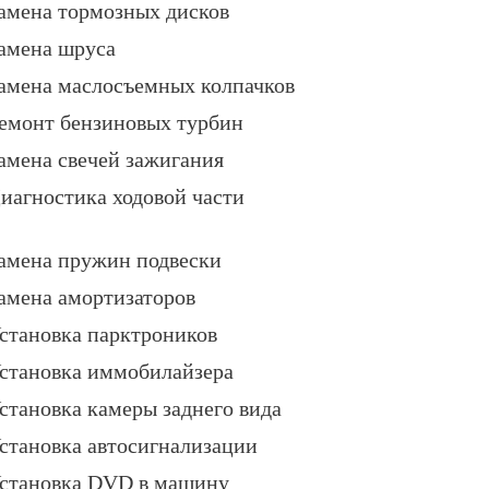
амена тормозных дисков
амена шруса
амена маслосъемных колпачков
емонт бензиновых турбин
амена свечей зажигания
иагностика ходовой части
амена пружин подвески
амена амортизаторов
становка парктроников
становка иммобилайзера
становка камеры заднего вида
становка автосигнализации
становка DVD в машину