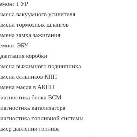
емонт ГУР
амена вакуумного усилителя
амена тормозных шлангов
амена замка зажигания
емонт ЭБУ
даптация коробки
амена выжимного подшипника
амена сальников КПП
амена масла в АКПП
иагностика блока BCM
иагностика катализатора
иагностика топливной системы
амер давления топлива