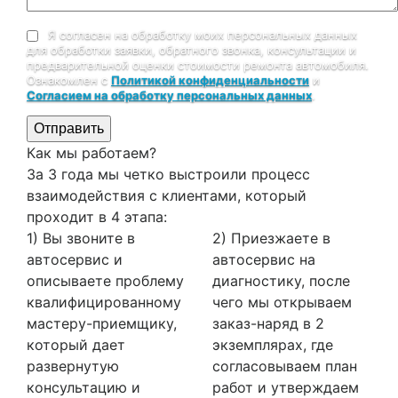
Я согласен на обработку моих персональных данных
для обработки заявки, обратного звонка, консультации и
предварительной оценки стоимости ремонта автомобиля.
Ознакомлен с
Политикой конфиденциальности
и
Согласием на обработку персональных данных
.
Отправить
Как мы работаем?
За 3 года мы четко выстроили процесс
взаимодействия с клиентами, который
проходит в 4 этапа:
1) Вы звоните в
2) Приезжаете в
автосервис и
автосервис на
описываете проблему
диагностику, после
квалифицированному
чего мы открываем
мастеру-приемщику,
заказ-наряд в 2
который дает
экземплярах, где
развернутую
согласовываем план
консультацию и
работ и утверждаем