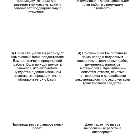
приемщику, который дает
экземплярах, где согласовываем
развернутую консультацию и
план работ и утверждаем
озвучивает предварительную
стоимость.
стоимость.
3) Наши специалисты реализуют
4) По окончании Вы получаете
намеченный план, предоставляя
заказ-наряд с подробным
Вам фотоотчет о проделанной
описанием выполненных работ,
работе. Если по ходу ремонта
замененных агрегатов,
окажется, что автомобиль
материалов с гарантийными
нуждается в дополнительном
обязательствами, печатью
ремонте, это предварительно
автосервиса и дальнейшими
обговаривается с Вами.
рекомендациями по эксплуатации
транспортного средства.
Производство запланированных
Даем гарантию на все
работ.
выполненные работы в
автосервисе.