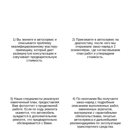
1) Вы звоните в автосервис и
2) Приезжаете в автосервис на
описываете проблему
диагностику, после чего мы
квалифицированному мастеру-
открываем заказ-наряд в 2
приемщику, который дает
экземплярах, где согласовываем
развернутую консультацию и
план работ и утверждаем
озвучивает предварительную
стоимость.
стоимость.
3) Наши специалисты реализуют
4) По окончании Вы получаете
намеченный план, предоставляя
заказ-наряд с подробным
Вам фотоотчет о проделанной
описанием выполненных работ,
работе. Если по ходу ремонта
замененных агрегатов,
окажется, что автомобиль
материалов с гарантийными
нуждается в дополнительном
обязательствами, печатью
ремонте, это предварительно
автосервиса и дальнейшими
обговаривается с Вами.
рекомендациями по эксплуатации
транспортного средства.