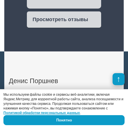
Просмотреть отзывы
Денис Поршнев
Мы используем файлы cookie и сервисы веб-аналитики, включая
В отличие от многих конкурентов, в штате
Яндекс.Метрику, для корректной работы сайта, анализа посещаемости и
«DS auto» есть опытный автоэлектрик-
улучшения качества сервиса. Продолжая пользоваться сайтом или
диагност. Это Денис Поршнев, который
нажимая кнопку «Понятно», вы подтверждаете ознакомление с
Политикой обработки персональных данных
.
занимается автоэлектрикой уже 9 лет.
Понятно
Previous
Next